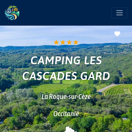
Favo
★
★
★
★
CAMPING LES
CASCADES GARD
La Roque-sur-Cèze
Occitanië