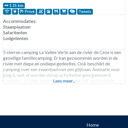
1.15 km
Privé
Tennis
Accommodaties:
Staanplaatsen
Safaritenten
Lodgetenten
5 sterren camping La Vallée Verte aan de rivier de Cèze is een
gezellige familiecamping. Er kan gezwommen worden in de
rivier met diepe en ondiepe gedeeltes. Ook beschikt de
camping over een zwembad met een glijbaan. Animatie voor
jong & oud, er worden vol op activiteiten georganiseerd.
Camping La Vallée Verte is geopend van half april tot half
Lees meer...
september.
Home