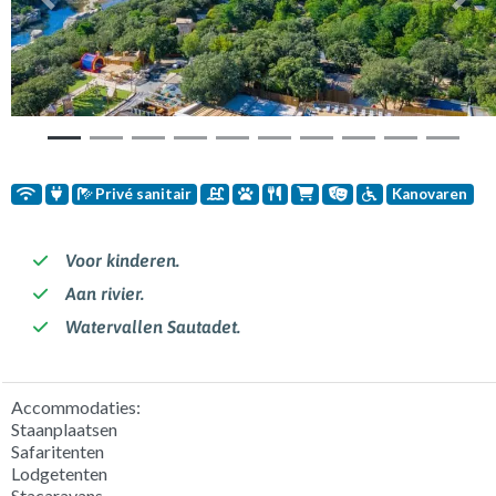
Vorige
Volg
Privé sanitair
Kanovaren
Voor kinderen.
Aan rivier.
Watervallen Sautadet.
Accommodaties:
Staanplaatsen
Safaritenten
Lodgetenten
Stacaravans