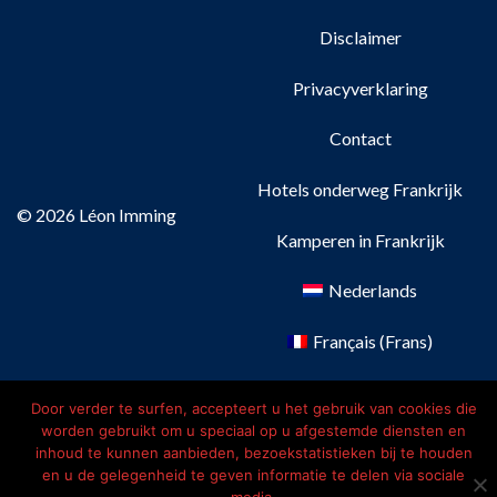
Disclaimer
Privacyverklaring
Contact
Hotels onderweg Frankrijk
© 2026 Léon Imming
Kamperen in Frankrijk
Nederlands
Français
(
Frans
)
Deutsch
(
Duits
)
Door verder te surfen, accepteert u het gebruik van cookies die
worden gebruikt om u speciaal op u afgestemde diensten en
English
(
Engels
)
inhoud te kunnen aanbieden, bezoekstatistieken bij te houden
en u de gelegenheid te geven informatie te delen via sociale