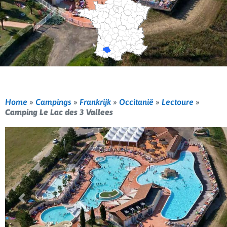
Home
»
Campings
»
Frankrijk
»
Occitanië
»
Lectoure
»
Camping Le Lac des 3 Vallees
Vorige
Volg