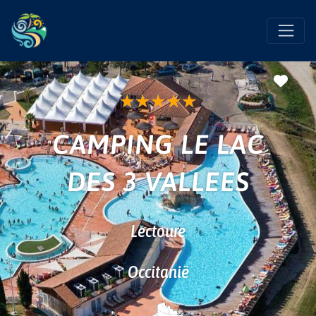
Favo
★
★
★
★
★
CAMPING LE LAC
DES 3 VALLEES
Lectoure
Occitanië