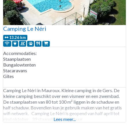
Camping Le Néri
13.26 km
Accommodaties:
Staanplaatsen
Bungalowtenten
Stacaravans
Gîtes
Camping Le Néri in Mauroux. Kleine camping in de Gers. De
kleine camping beschikt over een vismeer en een zwembad.
De staanplaatsen van 80 tot 100 m² liggen in de schaduw en
half schaduw. Bovendien kun je gebruik maken van het gratis
wifi netwerk. Camping Le Néri is geopend van half april tot
eind oktober. 39 staanplaatsen. Verhuur
Lees meer...