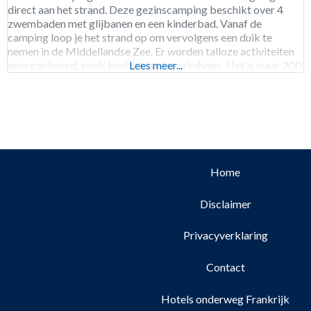
direct aan het strand. Deze gezinscamping beschikt over 4
zwembaden met glijbanen en een kinderbad. Vanaf de
camping loop je het strand op om vervolgens een duik te
nemen in de Middellandse Zee. Er worden talloze activiteiten
georganiseerd, zoals knutselen en workshops. Het is maar 200
Lees meer...
meter lopen naar het plaatsje
Home
Disclaimer
Privacyverklaring
Contact
Hotels onderweg Frankrijk