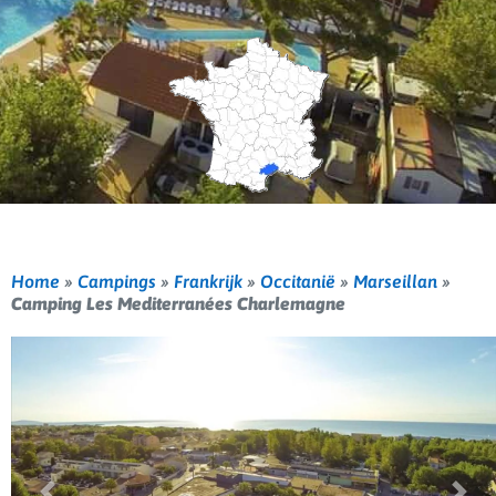
Home
»
Campings
»
Frankrijk
»
Occitanië
»
Marseillan
»
Camping Les Mediterranées Charlemagne