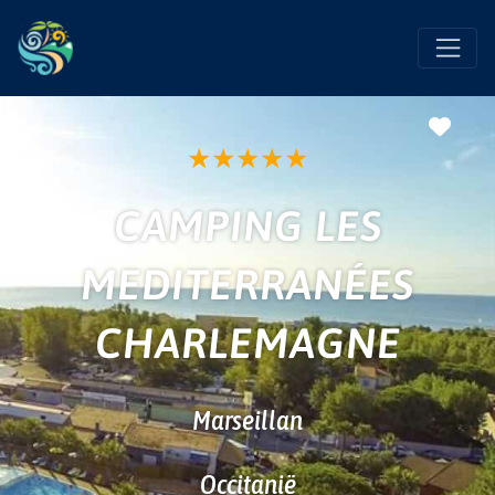
Favo
★
★
★
★
★
CAMPING LES
MEDITERRANÉES
CHARLEMAGNE
Marseillan
Occitanië