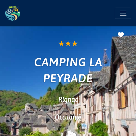
Favo
★
★
★
CAMPING LA
PEYRADE
Rignac
Occitanië