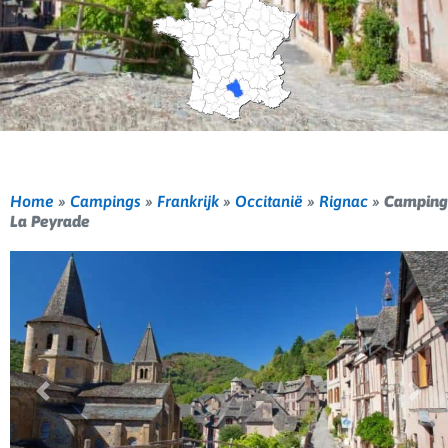
Home
»
Campings
»
Frankrijk
»
Occitanië
»
Rignac
»
Camping
La Peyrade
Vorige
Volg