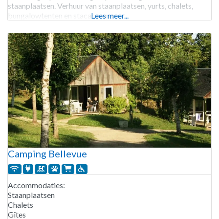
staanplaatsen. Verhuur van staanplaatsen, yurts, chalets,
bungalowtenten en stacaravans.
Lees meer...
Camping Bellevue
Accommodaties:
Staanplaatsen
Chalets
Gîtes