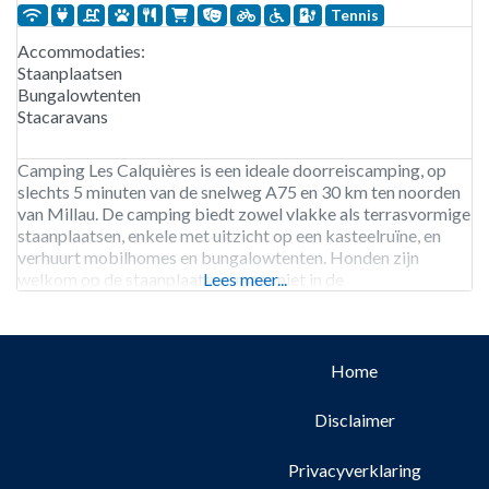
Tennis
Accommodaties:
Staanplaatsen
Bungalowtenten
Stacaravans
Camping Les Calquières is een ideale doorreiscamping, op
slechts 5 minuten van de snelweg A75 en 30 km ten noorden
van Millau. De camping biedt zowel vlakke als terrasvormige
staanplaatsen, enkele met uitzicht op een kasteelruïne, en
verhuurt mobilhomes en bungalowtenten. Honden zijn
welkom op de staanplaatsen, maar niet in de
Lees meer...
huuraccommodaties. Gasten kunnen genieten van een
verwarmd zwembad, een
Home
Disclaimer
Privacyverklaring