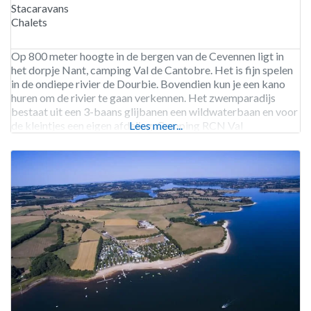
Stacaravans
Chalets
Op 800 meter hoogte in de bergen van de Cevennen ligt in
het dorpje Nant, camping Val de Cantobre. Het is fijn spelen
in de ondiepe rivier de Dourbie. Bovendien kun je een kano
huren om de rivier te gaan verkennen. Het zwemparadijs
bestaat uit een 3-baans glijbanen een wildwaterbaan en voor
de kleintjes een eigen afdeling. Camping RCN Val
Lees meer...