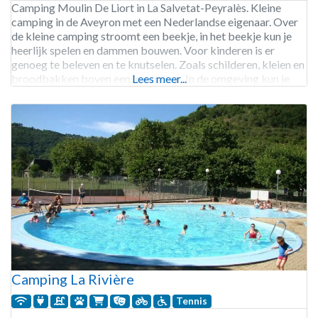
Camping Moulin De Liort in La Salvetat-Peyralès. Kleine
camping in de Aveyron met een Nederlandse eigenaar. Over
de kleine camping stroomt een beekje, in het beekje kun je
heerlijk spelen en dammen bouwen. Voor kinderen is er
genoeg te beleven en te knutselen. Zoals schilderen, kleien en
broodbakken boven een kampvuur. In de omgeving kun je
Lees meer...
prachtige wandelingen maken, maar
Camping La Rivière
Tennis