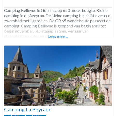
Camping Bellevue in Golinhac op 650 meter hoogte. Kleine
camping in de Aveyron. De kleine camping beschikt over een
zwembad met ligstoelen. De GR 65 wandelroute passeert de
camping. Camping Bellevue is geopend van begin april tot
begin november. 45 staanplaatsen. Verhuur van
staanplaatsen, gîtes en chalets.
Lees meer...
Camping La Peyrade