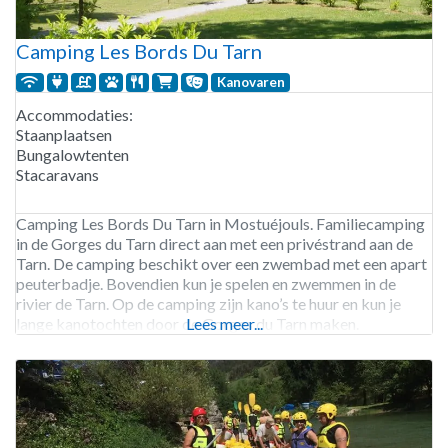
Camping Les Bords Du Tarn
Kanovaren
Accommodaties:
Staanplaatsen
Bungalowtenten
Stacaravans
Camping Les Bords Du Tarn in Mostuéjouls. Familiecamping
in de Gorges du Tarn direct aan met een privéstrand aan de
Tarn. De camping beschikt over een zwembad met een apart
peuterbadje. Bovendien kun je spelen en zwemmen in de
rivier de Tarn. Op de camping zijn kano’s te huur en kun je
lange kanotochten door de Gorges du Tarn maken.
Lees meer...