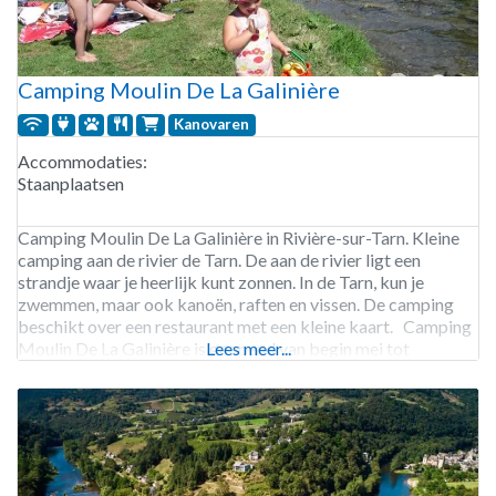
Camping Moulin De La Galinière
Kanovaren
Accommodaties:
Staanplaatsen
Camping Moulin De La Galinière in Rivière-sur-Tarn. Kleine
camping aan de rivier de Tarn. De aan de rivier ligt een
strandje waar je heerlijk kunt zonnen. In de Tarn, kun je
zwemmen, maar ook kanoën, raften en vissen. De camping
beschikt over een restaurant met een kleine kaart. Camping
Moulin De La Galinière is geopend van begin mei tot
Lees meer...