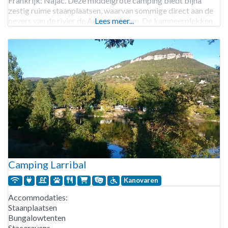
Frankrijk: Najac. Deze middelgrote camping biedt bijna
zestig ruime staanplaatsen, waarvan sommige direct aan de
oevers van de rivier de Aveyron liggen. De kampeerplekken
Lees meer...
zijn omgeven door bomen en lage heggen voor de
Camping Larribal
Kanovaren
Accommodaties:
Staanplaatsen
Bungalowtenten
Stacaravans