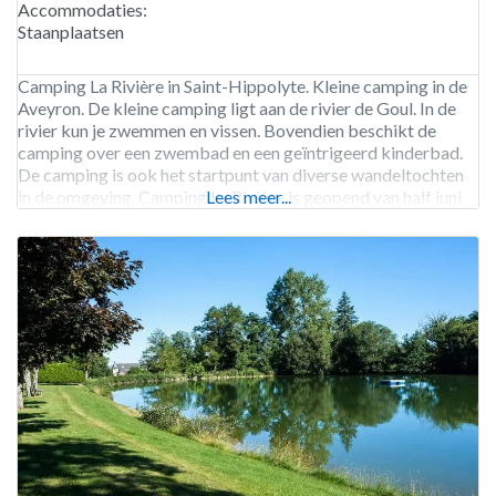
Accommodaties:
Staanplaatsen
Camping La Rivière in Saint-Hippolyte. Kleine camping in de
Aveyron. De kleine camping ligt aan de rivier de Goul. In de
rivier kun je zwemmen en vissen. Bovendien beschikt de
camping over een zwembad en een geïntrigeerd kinderbad.
De camping is ook het startpunt van diverse wandeltochten
in de omgeving. Camping La Rivière is geopend van half juni
Lees meer...
tot eind