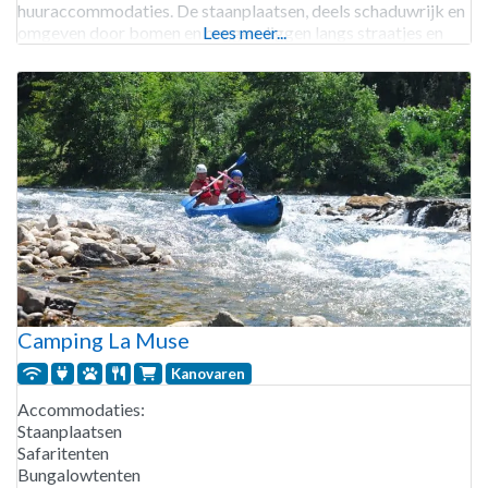
huuraccommodaties. De staanplaatsen, deels schaduwrijk en
omgeven door bomen en heggen, liggen langs straatjes en
Lees meer...
zijn geschikt voor tenten, caravans en campers. Daarnaast
zijn er stacaravans en eenvoudige hutten zonder sanitair te
Camping La Muse
Kanovaren
Accommodaties:
Staanplaatsen
Safaritenten
Bungalowtenten