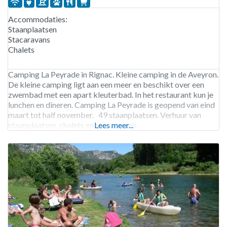
Accommodaties:
Staanplaatsen
Stacaravans
Chalets
Camping La Peyrade in Rignac. Kleine camping in de Aveyron.
De kleine camping ligt aan een meer en beschikt over een
zwembad met een apart kleuterbad. In het restaurant kun je
lunchen en dineren. Camping La Peyrade is geopend van eind
maart tot half november. 49 staanplaatsen. Verhuur van
staanplaatsen, chalets en stacaravans.
Lees meer...