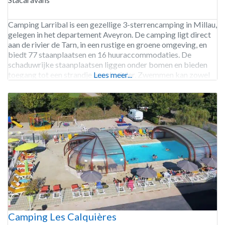
Camping Larribal is een gezellige 3-sterrencamping in Millau,
gelegen in het departement Aveyron. De camping ligt direct
aan de rivier de Tarn, in een rustige en groene omgeving, en
biedt 77 staanplaatsen en 16 huuraccommodaties. De
schaduwrijke staanplaatsen liggen onder bomen en bieden
toegang tot een strandje aan de rivier. Zwemmen kan zowel
Lees meer...
in de rivier als in het openluchtzwembadje.
Camping Les Calquières