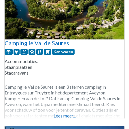
Camping le Val de Saures
Kanovaren
Accommodaties:
Staanplaatsen
Stacaravans
Camping le Val de Saures is een 3 sterren camping in
Entraygues sur Truyère in het departement Aveyron.
Kamperen aan de Lot? Dat kan op Camping Val de Saures in
Aveyron, waar het bijna mediterrane klimaat heerst. Kies
voor schaduw of zon voor je tent of caravan. Opties zijn er
ook voor safaritenten met terrassen of chalets met uitzicht
Lees meer...
op