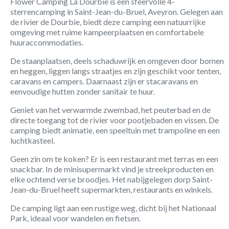
Flower Camping La Dourbie is een sfeervolle 4-
sterrencamping in Saint-Jean-du-Bruel, Aveyron. Gelegen aan
de rivier de Dourbie, biedt deze camping een natuurrijke
omgeving met ruime kampeerplaatsen en comfortabele
huuraccommodaties.
De staanplaatsen, deels schaduwrijk en omgeven door bomen
en heggen, liggen langs straatjes en zijn geschikt voor tenten,
caravans en campers. Daarnaast zijn er stacaravans en
eenvoudige hutten zonder sanitair te huur.
Geniet van het verwarmde zwembad, het peuterbad en de
directe toegang tot de rivier voor pootjebaden en vissen. De
camping biedt animatie, een speeltuin met trampoline en een
luchtkasteel.
Geen zin om te koken? Er is een restaurant met terras en een
snackbar. In de minisupermarkt vind je streekproducten en
elke ochtend verse broodjes. Het nabijgelegen dorp Saint-
Jean-du-Bruel heeft supermarkten, restaurants en winkels.
De camping ligt aan een rustige weg, dicht bij het Nationaal
Park, ideaal voor wandelen en fietsen.