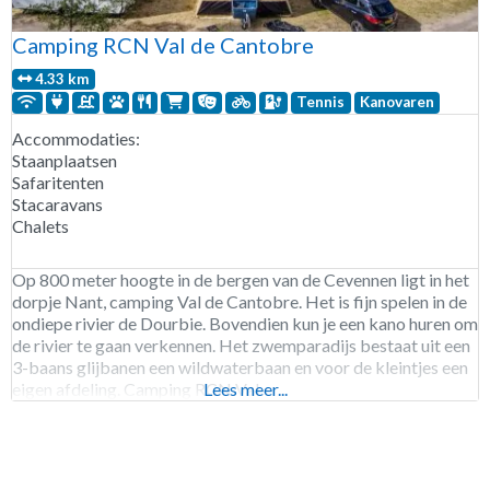
Camping RCN Val de Cantobre
4.33 km
Tennis
Kanovaren
Accommodaties:
Staanplaatsen
Safaritenten
Stacaravans
Chalets
Op 800 meter hoogte in de bergen van de Cevennen ligt in het
dorpje Nant, camping Val de Cantobre. Het is fijn spelen in de
ondiepe rivier de Dourbie. Bovendien kun je een kano huren om
de rivier te gaan verkennen. Het zwemparadijs bestaat uit een
3-baans glijbanen een wildwaterbaan en voor de kleintjes een
eigen afdeling. Camping RCN Val
Lees meer...