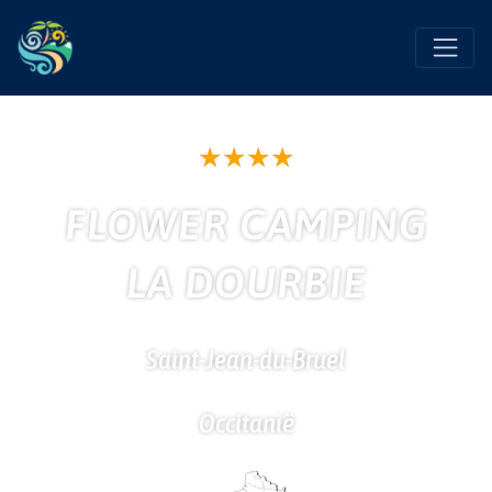
Favo
★
★
★
★
FLOWER CAMPING
LA DOURBIE
Saint-Jean-du-Bruel
Occitanië