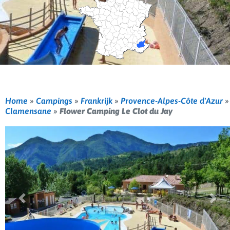
Home
»
Campings
»
Frankrijk
»
Provence-Alpes-Côte d'Azur
»
Clamensane
»
Flower Camping Le Clot du Jay
Vorige
Volg