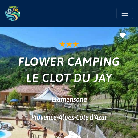
Favo
★
★
★
FLOWER CAMPING
LE CLOT DU JAY
Clamensane
Provence-Alpes-Côte d'Azur