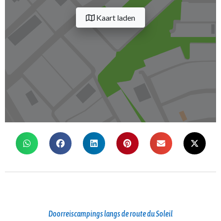
Kaart laden
Doorreiscampings langs de route du Soleil