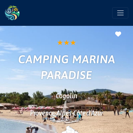
Favo
★
★
★
CAMPING MARINA
PARADISE
Cogolin
Provence-Alpes-Côte d'Azur