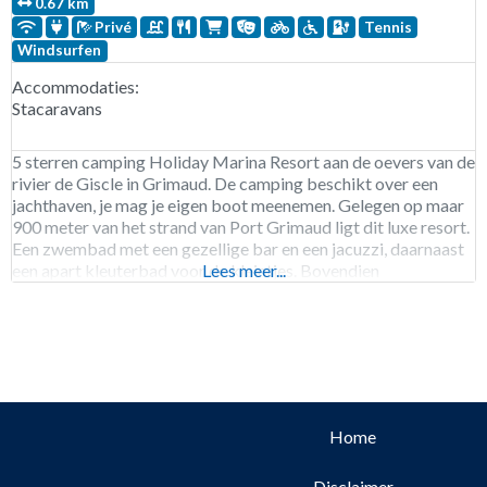
0.67 km
Privé
Tennis
Windsurfen
Accommodaties:
Stacaravans
5 sterren camping Holiday Marina Resort aan de oevers van de
rivier de Giscle in Grimaud. De camping beschikt over een
jachthaven, je mag je eigen boot meenemen. Gelegen op maar
900 meter van het strand van Port Grimaud ligt dit luxe resort.
Een zwembad met een gezellige bar en een jacuzzi, daarnaast
een apart kleuterbad voor de kleintjes. Bovendien
Lees meer...
Home
Disclaimer