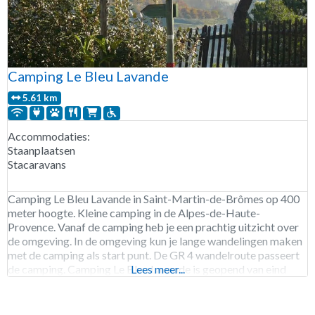
Camping Le Bleu Lavande
5.61 km
Accommodaties:
Staanplaatsen
Stacaravans
Camping Le Bleu Lavande in Saint-Martin-de-Brômes op 400
meter hoogte. Kleine camping in de Alpes-de-Haute-
Provence. Vanaf de camping heb je een prachtig uitzicht over
de omgeving. In de omgeving kun je lange wandelingen maken
met de camping als start punt. De GR 4 wandelroute passeert
de camping. Camping Le Bleu Lavande is geopend van eind
Lees meer...
april tot eind oktober.