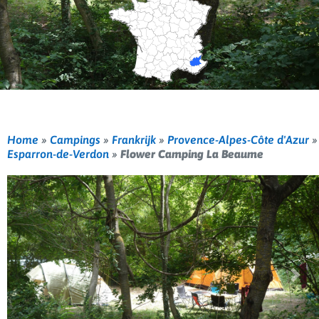
Home
»
Campings
»
Frankrijk
»
Provence-Alpes-Côte d'Azur
»
Esparron-de-Verdon
»
Flower Camping La Beaume
Vorige
Volg