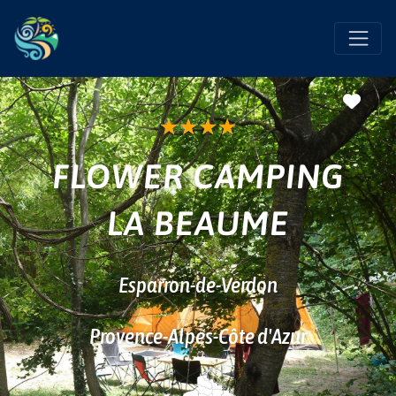
Favo
★
★
★
★
FLOWER CAMPING
LA BEAUME
Esparron-de-Verdon
Provence-Alpes-Côte d'Azur