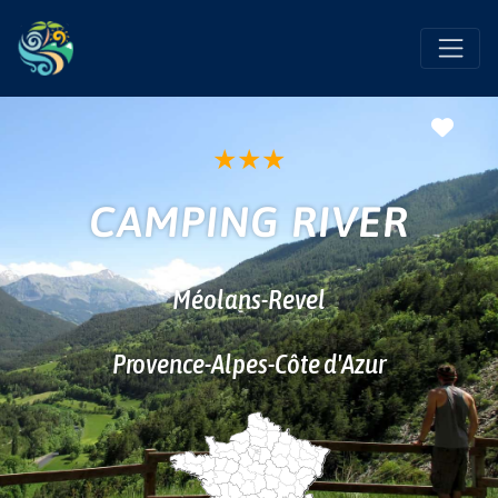
Favo
★
★
★
CAMPING RIVER
Méolans-Revel
Provence-Alpes-Côte d'Azur