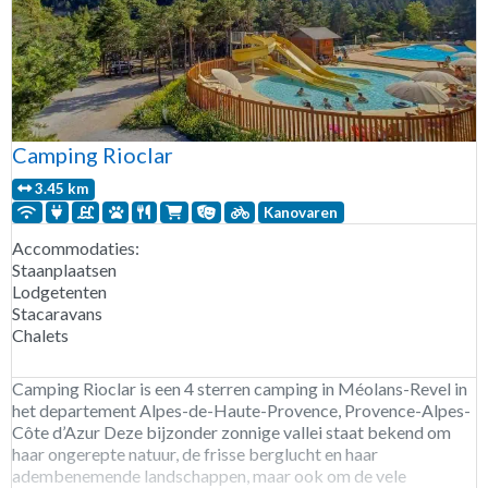
Camping Rioclar
3.45 km
Kanovaren
Accommodaties:
Staanplaatsen
Lodgetenten
Stacaravans
Chalets
Camping Rioclar is een 4 sterren camping in Méolans-Revel in
het departement Alpes-de-Haute-Provence, Provence-Alpes-
Côte d’Azur Deze bijzonder zonnige vallei staat bekend om
haar ongerepte natuur, de frisse berglucht en haar
adembenemende landschappen, maar ook om de vele