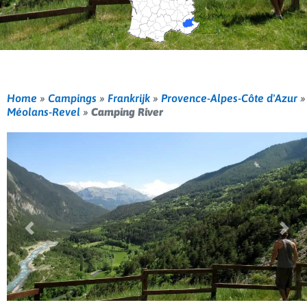
Home
»
Campings
»
Frankrijk
»
Provence-Alpes-Côte d'Azur
»
Méolans-Revel
»
Camping River
Vorige
Volg