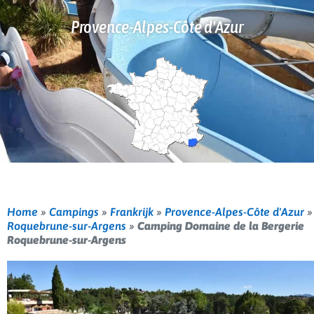
Provence-Alpes-Côte d'Azur
Home
»
Campings
»
Frankrijk
»
Provence-Alpes-Côte d'Azur
»
Roquebrune-sur-Argens
»
Camping Domaine de la Bergerie
Roquebrune-sur-Argens