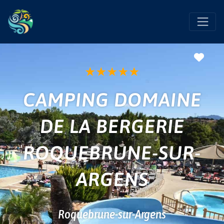
Favo
★
★
★
★
★
CAMPING DOMAINE
DE LA BERGERIE
ROQUEBRUNE-SUR-
ARGENS
Roquebrune-sur-Argens