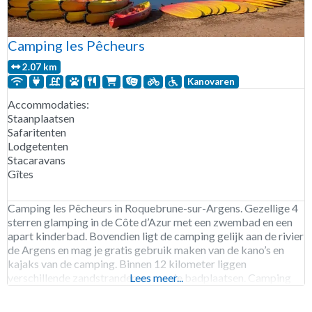
Camping les Pêcheurs
2.07 km
Kanovaren
Accommodaties:
Staanplaatsen
Safaritenten
Lodgetenten
Stacaravans
Gîtes
Camping les Pêcheurs in Roquebrune-sur-Argens. Gezellige 4
sterren glamping in de Côte d’Azur met een zwembad en een
apart kinderbad. Bovendien ligt de camping gelijk aan de rivier
de Argens en mag je gratis gebruik maken van de kano’s en
kajaks van de camping. Binnen 12 kilometer liggen
verschillende zandstranden en mooie badplaatsen. Camping
Lees meer...
les Pêcheurs is geopend van eind maart