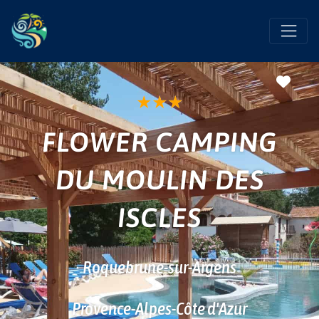
Favo
★
★
★
FLOWER CAMPING
DU MOULIN DES
ISCLES
Roquebrune-sur-Argens
Provence-Alpes-Côte d'Azur