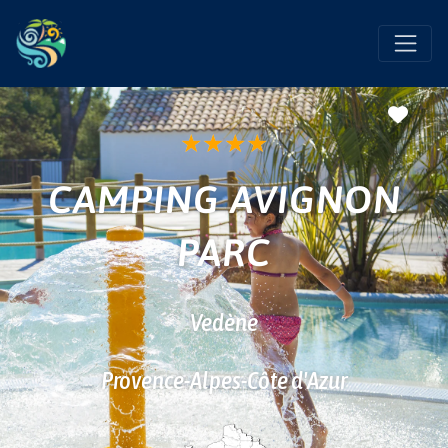
Favo
★
★
★
★
CAMPING AVIGNON
PARC
Vedène
Provence-Alpes-Côte d'Azur