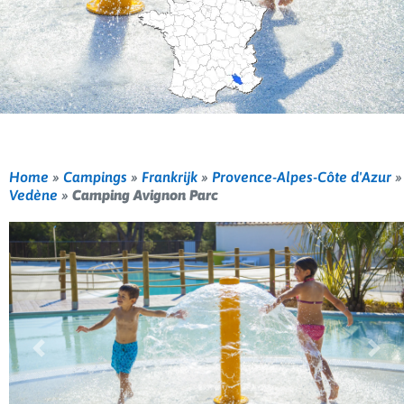
Home
»
Campings
»
Frankrijk
»
Provence-Alpes-Côte d'Azur
»
Vedène
»
Camping Avignon Parc
Vorige
Volg