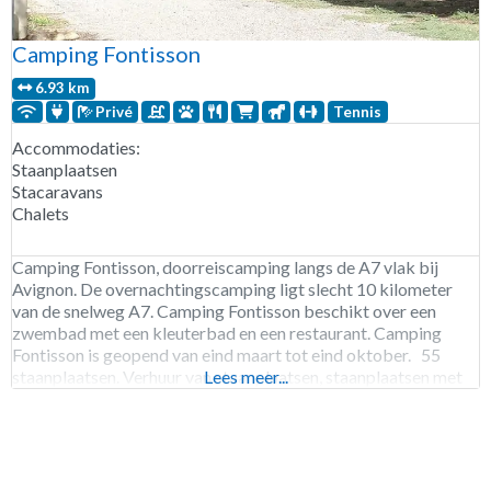
Camping Fontisson
6.93 km
Privé
Tennis
Accommodaties:
Staanplaatsen
Stacaravans
Chalets
Camping Fontisson, doorreiscamping langs de A7 vlak bij
Avignon. De overnachtingscamping ligt slecht 10 kilometer
van de snelweg A7. Camping Fontisson beschikt over een
zwembad met een kleuterbad en een restaurant. Camping
Fontisson is geopend van eind maart tot eind oktober. 55
staanplaatsen. Verhuur van staanplaatsen, staanplaatsen met
Lees meer...
privé sanitair, chalets en stacaravans.