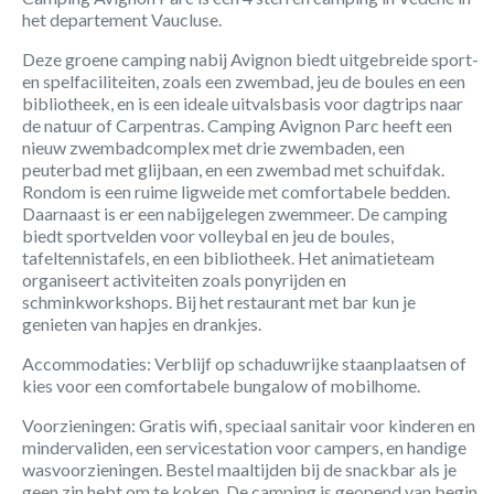
het departement Vaucluse.
Deze groene camping nabij Avignon biedt uitgebreide sport-
en spelfaciliteiten, zoals een zwembad, jeu de boules en een
bibliotheek, en is een ideale uitvalsbasis voor dagtrips naar
de natuur of Carpentras. Camping Avignon Parc heeft een
nieuw zwembadcomplex met drie zwembaden, een
peuterbad met glijbaan, en een zwembad met schuifdak.
Rondom is een ruime ligweide met comfortabele bedden.
Daarnaast is er een nabijgelegen zwemmeer. De camping
biedt sportvelden voor volleybal en jeu de boules,
tafeltennistafels, en een bibliotheek. Het animatieteam
organiseert activiteiten zoals ponyrijden en
schminkworkshops. Bij het restaurant met bar kun je
genieten van hapjes en drankjes.
Accommodaties: Verblijf op schaduwrijke staanplaatsen of
kies voor een comfortabele bungalow of mobilhome.
Voorzieningen: Gratis wifi, speciaal sanitair voor kinderen en
mindervaliden, een servicestation voor campers, en handige
wasvoorzieningen. Bestel maaltijden bij de snackbar als je
geen zin hebt om te koken. De camping is geopend van begin