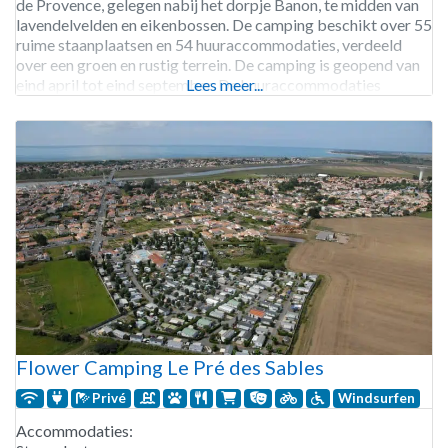
de Provence, gelegen nabij het dorpje Banon, te midden van
lavendelvelden en eikenbossen. De camping beschikt over 55
ruime staanplaatsen en 54 huuraccommodaties, verdeeld
over een groen en rustig terrein. De camping is geopend van
eind april tot eind september. De huuraccommodaties
Lees meer...
bestaan uit comfortabele stacaravans, chalets, lodgetenten
en canvas bungalows, geschikt
Flower Camping Le Pré des Sables
Privé
Windsurfen
Accommodaties: