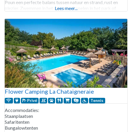
Poun een perfecte balans tussen natuur en strand, rust en
plezier. Zwemmen in het zwembad, spelen in het park of
Lees meer...
voetballen, hier kan
Flower Camping La Chataigneraie
Privé
Tennis
Accommodaties:
Staanplaatsen
Safaritenten
Bungalowtenten