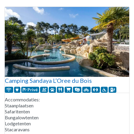
geopend van eind maart tot begin november. Het waterpark
omvat een
Camping Sandaya L’Oree du Bois
Privé
Accommodaties:
Staanplaatsen
Safaritenten
Bungalowtenten
Lodgetenten
Stacaravans