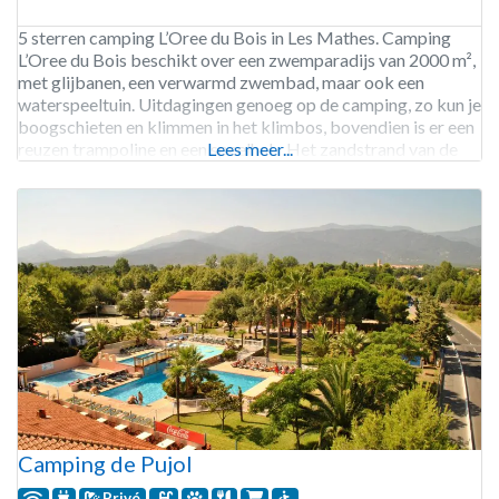
5 sterren camping L’Oree du Bois in Les Mathes. Camping
L’Oree du Bois beschikt over een zwemparadijs van 2000 m²,
met glijbanen, een verwarmd zwembad, maar ook een
waterspeeltuin. Uitdagingen genoeg op de camping, zo kun je
boogschieten en klimmen in het klimbos, bovendien is er een
reuzen trampoline en een speelhal. Het zandstrand van de
Lees meer...
Atlantische Oceaan ligt
Camping de Pujol
Privé