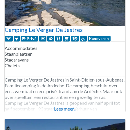
Camping Le Verger De Jastres
Privé
Kanovaren
Accommodaties:
Staanplaatsen
Stacaravans
Chalets
Camping Le Verger De Jastres in Saint-Didier-sous-Aubenas.
Familiecamping in de Ardèche. De camping beschikt over
een zwembad en een privéstrand aan de Ardèche. Maar ook
over speeltuin, een restaurant en een gezellig terras.
Camping Le Verger De Jastres is geopend van half april tot
half september. 93 staanplaatsen. Verhuur van
Lees meer...
staanplaatsen, staanplaatsen met privé sanitair, chalets,
chalets voor