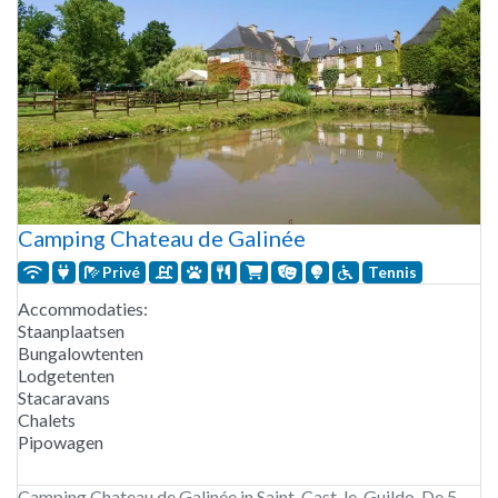
Camping Chateau de Galinée
Privé
Tennis
Accommodaties:
Staanplaatsen
Bungalowtenten
Lodgetenten
Stacaravans
Chalets
Pipowagen
Camping Chateau de Galinée in Saint-Cast-le-Guildo. De 5