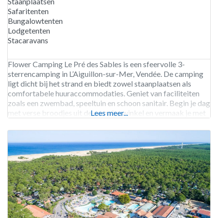
Staanplaatsen
Safaritenten
Bungalowtenten
Lodgetenten
Stacaravans
Flower Camping Le Pré des Sables is een sfeervolle 3-
sterrencamping in L’Aiguillon-sur-Mer, Vendée. De camping
ligt dicht bij het strand en biedt zowel staanplaatsen als
comfortabele huuraccommodaties. Geniet van faciliteiten
zoals een zwembad, speeltuin en schoon sanitair. Begin je dag
met verse broodjes uit de campingwinkel en vermaak je met
Lees meer...
het animatieprogramma voor jong en oud. Tijdens
schoolvakanties zijn er