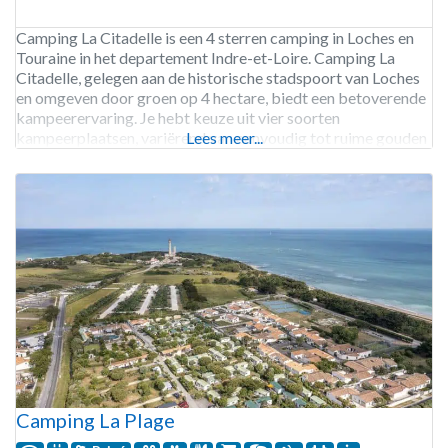
Camping La Citadelle is een 4 sterren camping in Loches en
Touraine in het departement Indre-et-Loire. Camping La
Citadelle, gelegen aan de historische stadspoort van Loches
en omgeven door groen op 4 hectare, biedt een betoverende
kampeerervaring. Je hebt keuze uit vier soorten
kampeerplaatsen, variërend van eenvoudig tot ruime gouden
Lees meer...
plaatsen met alle voorzieningen. Verschillende
huuraccommodaties zijn ook beschikbaar. Het
Camping La Plage