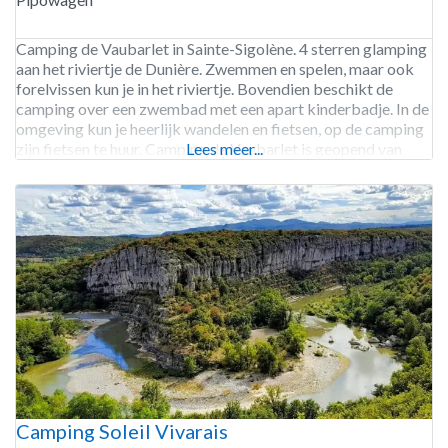
Camping de Vaubarlet in Sainte-Sigolène. 4 sterren glamping
aan het riviertje de Dunière. Zwemmen en spelen, maar ook
forelvissen kun je in het riviertje. Bovendien beschikt de
camping over een zwembad met een apart kinderbadje. In de
omgeving kun je heerlijk wandelen en fietsen, op de camping
zijn fietsen te huur. Camping de Vaubarlet is geopend van
Lees meer...
begin april tot
Camping Soleil Vivarais