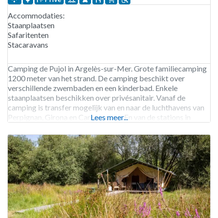
Accommodaties:
Staanplaatsen
Safaritenten
Stacaravans
Camping de Pujol in Argelès-sur-Mer. Grote familiecamping
1200 meter van het strand. De camping beschikt over
verschillende zwembaden en een kinderbad. Enkele
staanplaatsen beschikken over privésanitair. Vanaf de
camping is transfer mogelijk van en naar de luchthavens van
Perpignan, Girona en Carcassonne. En van de stations in
Lees meer...
Perpignan en Argelès-sur-Mer. Camping de Pujol is geopend
van begin juni tot begin november.