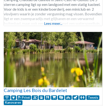
sterren camping ligt op een landgoed met een statig kasteel.
Voor de kids is er een kinderboerderij, een miniclub en 2
visvijvers waarin je zonder vergunning mag vissen. Bovendien
ligt er een zwemparadijs met glijbanen en een verwarmd
buitenbad, maar ook een kinderbad met een waterspeeltuin.
Lees meer...
Op 3 kilometer afstand ligt een
Camping Les Bois du Bardelet
Privé
Tennis
Kanovaren