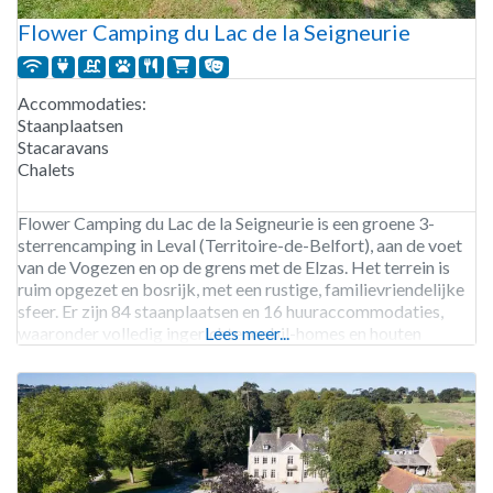
Flower Camping du Lac de la Seigneurie
Accommodaties:
Staanplaatsen
Stacaravans
Chalets
Flower Camping du Lac de la Seigneurie is een groene 3-
sterrencamping in Leval (Territoire-de-Belfort), aan de voet
van de Vogezen en op de grens met de Elzas. Het terrein is
ruim opgezet en bosrijk, met een rustige, familievriendelijke
sfeer. Er zijn 84 staanplaatsen en 16 huuraccommodaties,
waaronder volledig ingerichte mobil-homes en houten
Lees meer...
chalets; een deel van de plaatsen beschikt over