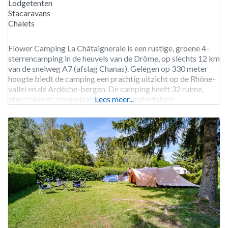
Lodgetenten
Stacaravans
Chalets
Flower Camping La Châtaigneraie is een rustige, groene 4-
sterrencamping in de heuvels van de Drôme, op slechts 12 km
van de snelweg A7 (afslag Chanas). Gelegen op 330 meter
hoogte biedt de camping een prachtig uitzicht op de Rhône-
vallei en de Ardèche-bergen. De camping heeft 32 ruime,
afgebakende staanplaatsen en 30 comfortabele
Lees meer...
huuraccommodaties. Gasten kunnen genieten van moderne
faciliteiten, zoals