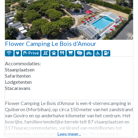
Flower Camping Le Bois d’Amour
Privé
Accommodaties:
Staanplaatsen
Safaritenten
Lodgetenten
Stacaravans
Flower Camping Le Bois d’Amour is een 4-sterrencamping in
Quiberon (Morbihan), op circa 150 meter van het zandstrand
van Goviro en op anderhalve kilometer van het centrum. Het
bosrijke, familievriendelijke terrein telt 87 staanplaatsen en
117 huuraccommodaties, variërend van mobilhomes tot
safaritenten, veelal met overdekt terras. De camping is
Lees meer...