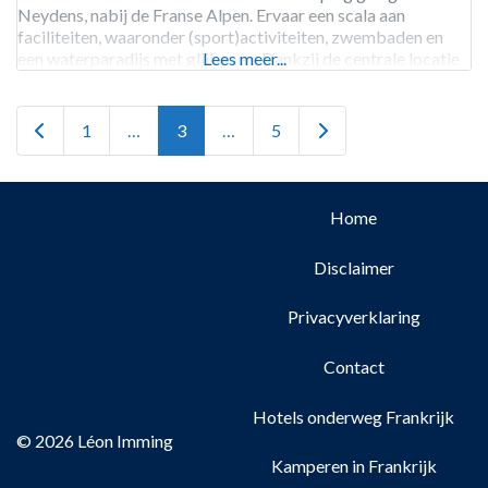
Neydens, nabij de Franse Alpen. Ervaar een scala aan
faciliteiten, waaronder (sport)activiteiten, zwembaden en
een waterparadijs met glijbanen. Dankzij de centrale locatie
Lees meer...
zijn uitstapjes naar de Hoge Alpen of Genève gemakkelijk te
maken. De camping
Newer posts
Older posts
1
…
3
…
5
Home
Disclaimer
Privacyverklaring
Contact
Hotels onderweg Frankrijk
© 2026 Léon Imming
Kamperen in Frankrijk