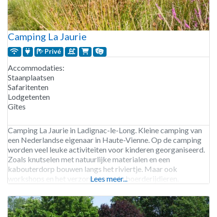
Camping La Jaurie
Privé
Accommodaties:
Staanplaatsen
Safaritenten
Lodgetenten
Gîtes
Camping La Jaurie in Ladignac-le-Long. Kleine camping van
een Nederlandse eigenaar in Haute-Vienne. Op de camping
worden veel leuke activiteiten voor kinderen georganiseerd.
Zoals knutselen met natuurlijke materialen en een
kabouterdorp bouwen langs het riviertje. Maar ook
workshops en het verzorgen van de boerderijdieren.
Lees meer...
Zwemmen kun je in het zoutwaterzwembad, dus zonder
chloor. Vanaf de camping kun je starten met