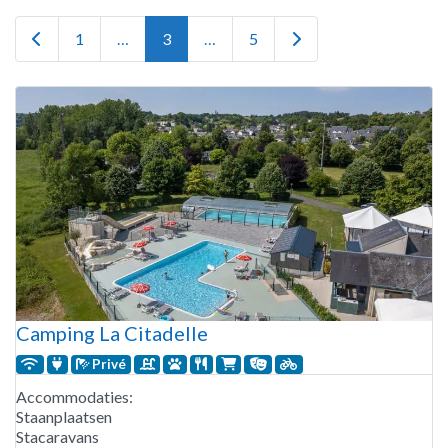
Newer posts
Older posts
1
…
3
…
5
Camping La Citadelle
Privé
Accommodaties:
Staanplaatsen
Stacaravans