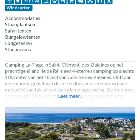
Privé
Windsurfen
Accommodaties:
Staanplaatsen
Safaritenten
Bungalowtenten
Lodgetenten
Stacaravans
Camping La Plage in Saint-Clément-des-Baleines op het
prachtige eiland Île de Ré is een 4-sterren camping op slechts
100 meter van het strand van Conche des Baleines. Ontspan
in de natuur, geniet van de zee en kies voor een staanplaats
met privé sanitair of een luxe glampingervaring. De moderne
stacaravans bieden ruimte voor gezelschappen tot acht
Lees meer...
personen. De camping beschikt