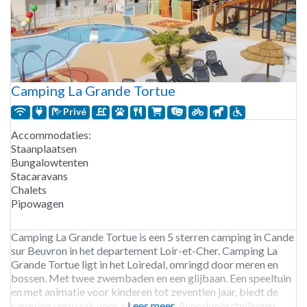
Camping La Grande Tortue
Privé
Accommodaties:
Staanplaatsen
Bungalowtenten
Stacaravans
Chalets
Pipowagen
Camping La Grande Tortue is een 5 sterren camping in Cande
sur Beuvron in het departement Loir-et-Cher. Camping La
Grande Tortue ligt in het Loiredal, omringd door meren en
bossen. Met twee zwembaden en een glijbaan. Een speeltuin
en met animatie voor kinderen tot zeventien jaar, biedt de
camping vermaak voor jong en oud. Avondvoorstellingen
Lees meer...