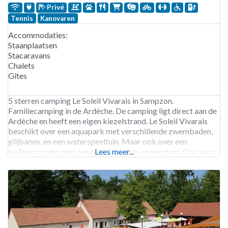
Privé
Tennis
Kanovaren
Accommodaties:
Staanplaatsen
Stacaravans
Chalets
Gîtes
5 sterren camping Le Soleil Vivarais in Sampzon.
Familiecamping in de Ardèche. De camping ligt direct aan de
Ardèche en heeft een eigen kiezelstrand. Le Soleil Vivarais
beschikt over een aquapark met verschillende zwembaden,
glijbanen, en een waterspeeltuin. Maar ook over een
wellnesscenter met een sauna, hamam en een gym. Ook voor
Lees meer...
kinderen en tieners is er genoeg te beleven,