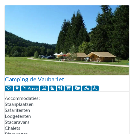
basketballen en volleyballen. Het strand is slechts 3
kilometer
Camping de Vaubarlet
Privé
Accommodaties:
Staanplaatsen
Safaritenten
Lodgetenten
Stacaravans
Chalets
Pipowagen