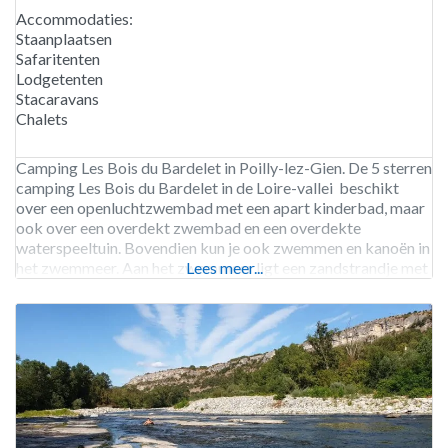
Accommodaties:
Staanplaatsen
Safaritenten
Lodgetenten
Stacaravans
Chalets
Camping Les Bois du Bardelet in Poilly-lez-Gien. De 5 sterren
camping Les Bois du Bardelet in de Loire-vallei beschikt
over een openluchtzwembad met een apart kinderbad, maar
ook over een overdekt zwembad en een overdekte
waterspeeltuin. Bovendien kun je ook zwemmen en kanoën in
het zwemmeer. Aan het zwemmeer ligt een zandstrandje met
Lees meer...
ligstoelen. Vissen mag je in het aparte