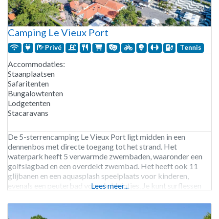
Camping Le Vieux Port
Privé
Tennis
Accommodaties:
Staanplaatsen
Safaritenten
Bungalowtenten
Lodgetenten
Stacaravans
De 5-sterrencamping Le Vieux Port ligt midden in een
dennenbos met directe toegang tot het strand. Het
waterpark heeft 5 verwarmde zwembaden, waaronder een
golfslagbad en een overdekt zwembad. Het heeft ook 11
glijbanen en een aquasplash speelplaats voor kinderen,
evenals een peuterbad voor de kleintjes. Je kunt surflessen
Lees meer...
nemen, tennissen of padel spelen, en er zijn fietsen te huur