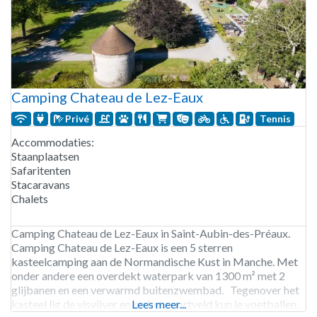
Camping Chateau de Lez-Eaux
Privé
Tennis
Accommodaties:
Staanplaatsen
Safaritenten
Stacaravans
Chalets
Camping Chateau de Lez-Eaux in Saint-Aubin-des-Préaux.
Camping Chateau de Lez-Eaux is een 5 sterren
kasteelcamping aan de Normandische Kust in Manche. Met
onder andere een overdekt waterpark van 1300 m² met 2
glijbanen en een verwarmd buitenzwembad. Tegenover het
kasteel lig de visvijver en op het sportveld kun je voetballen,
Lees meer...