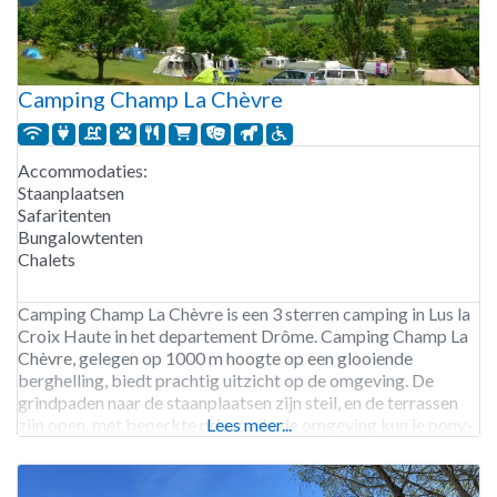
Camping Champ La Chèvre
Accommodaties:
Staanplaatsen
Safaritenten
Bungalowtenten
Chalets
Camping Champ La Chèvre is een 3 sterren camping in Lus la
Croix Haute in het departement Drôme. Camping Champ La
Chèvre, gelegen op 1000 m hoogte op een glooiende
berghelling, biedt prachtig uitzicht op de omgeving. De
grindpaden naar de staanplaatsen zijn steil, en de terrassen
zijn open, met beperkte privacy. In de omgeving kun je pony-
Lees meer...
en paardrijden, wandelen