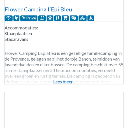
Flower Camping l’Epi Bleu
Privé
Accommodaties:
Staanplaatsen
Stacaravans
Flower Camping L’Epi Bleu is een gezellige familiecamping in
de Provence, gelegen nabij het dorpje Banon, te midden van
lavendelvelden en eikenbossen. De camping beschikt over 55
ruime staanplaatsen en 54 huuraccommodaties, verdeeld
over een groen en rustig terrein. De camping is geopend van
eind april tot eind september. De huuraccommodaties
Lees meer...
bestaan uit comfortabele stacaravans, chalets, lodgetenten
en canvas bungalows, geschikt