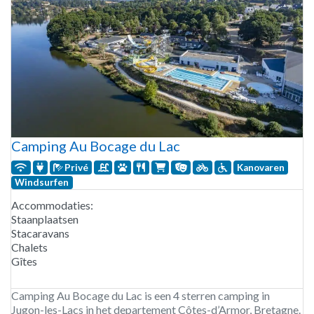
Camping Au Bocage du Lac
Privé
Kanovaren
Windsurfen
Accommodaties:
Staanplaatsen
Stacaravans
Chalets
Gîtes
Camping Au Bocage du Lac is een 4 sterren camping in
Jugon-les-Lacs in het departement Côtes-d’Armor, Bretagne.