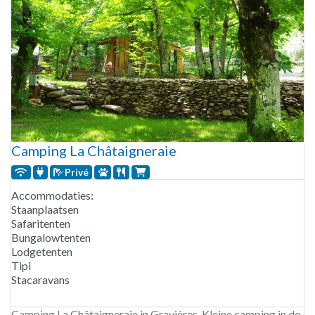
Camping La Châtaigneraie
Privé
Accommodaties:
Staanplaatsen
Safaritenten
Bungalowtenten
Lodgetenten
Tipi
Stacaravans
Camping La Châtaigneraie in Gravières. Kleine camping in de