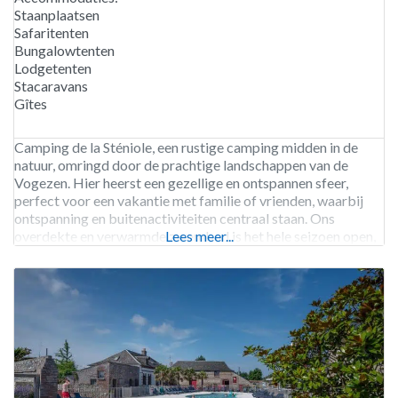
Staanplaatsen
Safaritenten
Bungalowtenten
Lodgetenten
Stacaravans
Gîtes
Camping de la Sténiole, een rustige camping midden in de
natuur, omringd door de prachtige landschappen van de
Vogezen. Hier heerst een gezellige en ontspannen sfeer,
perfect voor een vakantie met familie of vrienden, waarbij
ontspanning en buitenactiviteiten centraal staan. Ons
overdekte en verwarmde zwembad is het hele seizoen open,
Lees meer...
zodat je altijd een verfrissende duik kunt nemen, ongeacht
het