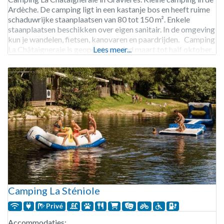
Ardèche. De camping ligt in een kastanje bos en heeft ruime
schaduwrijke staanplaatsen van 80 tot 150 m². Enkele
staanplaatsen beschikken over eigen sanitair. In de omgeving
kun je wandelen, fietsen, kanovaren en paardrijden. Camping
La Châtaigneraie is geopend van eind maart tot half oktober.
Lees meer...
39 staanplaatsen. Verhuur van staanplaatsen,
Camping La Sténiole
Privé
Accommodaties: