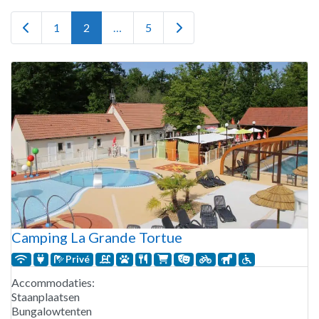
Newer posts
Older posts
1
2
…
5
Camping La Grande Tortue
Privé
Accommodaties:
Staanplaatsen
Bungalowtenten