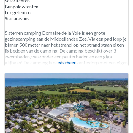
Safaritenten
Bungalowtenten
Lodgetenten
Stacaravans
5 sterren camping Domaine de la Yole is een grote
gezinscamping aan de Middellandse Zee. Via een pad loop je
binnen 500 meter naar het strand, op het strand staan eigen
ligbedden van de camping. De camping beschikt over 3
zwembaden, waaronder een peuterbaden en een giga
glijbaan! De camping is een klein vakantiedorp met een eigen
Lees meer...
slager, supermarkt en een restaurant.