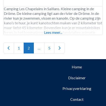
Camping Les Chapelains in Saillans. Kleine camping in de
Drôme. De kleine camping ligt aan de rivier de Drôme. In de
rivier kun je zwemmen, vissen en kanoën. Op de camping zijn
kano’s te huur, je kunt kanotochten maken van 2 kilometer tot
maar liefst 45 kilometer. Bovendien kun je er mountainbikes
huren. In het hoogseizoen is er Nederlandstalige animatie
Lees meer...
Newer posts
Older posts
1
2
…
5
Home
Disclaimer
Privacyverklaring
Contact