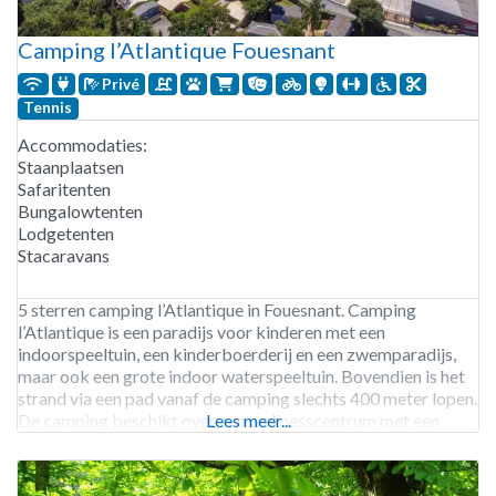
Camping l’Atlantique Fouesnant
Privé
Tennis
Accommodaties:
Staanplaatsen
Safaritenten
Bungalowtenten
Lodgetenten
Stacaravans
5 sterren camping l’Atlantique in Fouesnant. Camping
l’Atlantique is een paradijs voor kinderen met een
indoorspeeltuin, een kinderboerderij en een zwemparadijs,
maar ook een grote indoor waterspeeltuin. Bovendien is het
strand via een pad vanaf de camping slechts 400 meter lopen.
De camping beschikt over een wellnesscentrum met een
Lees meer...
sauna, hamam, kapper en een fitness. De GR 34 wandelroute
passeert