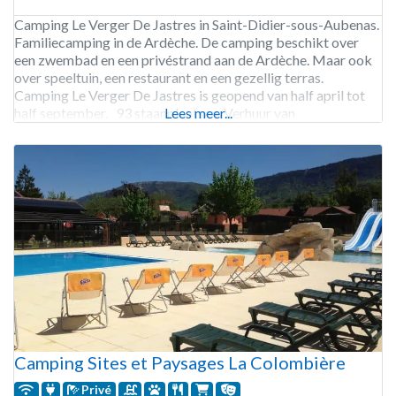
Camping Le Verger De Jastres in Saint-Didier-sous-Aubenas.
Familiecamping in de Ardèche. De camping beschikt over
een zwembad en een privéstrand aan de Ardèche. Maar ook
over speeltuin, een restaurant en een gezellig terras.
Camping Le Verger De Jastres is geopend van half april tot
half september. 93 staanplaatsen. Verhuur van
Lees meer...
staanplaatsen, staanplaatsen met privé sanitair, chalets,
chalets voor
Camping Sites et Paysages La Colombière
Privé