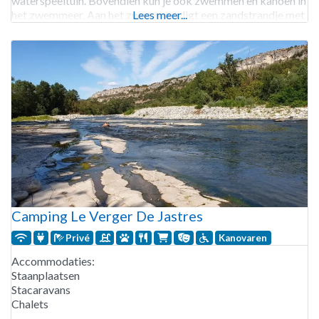
waterspeeltuin. Bovendien kun je ook zwemmen en kanoën in
het zwemmeer. Aan het zwemmeer ligt een zandstrandje met
Lees meer...
ligstoelen. Vissen mag je in het aparte
Camping Le Verger De Jastres
Privé
Kanovaren
Accommodaties:
Staanplaatsen
Stacaravans
Chalets