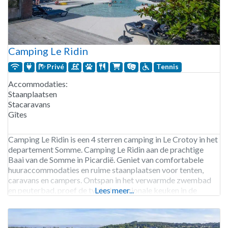
Camping Le Ridin
Privé
Tennis
Accommodaties:
Staanplaatsen
Stacaravans
Gîtes
Camping Le Ridin is een 4 sterren camping in Le Crotoy in het
departement Somme. Camping Le Ridin aan de prachtige
Baai van de Somme in Picardië. Geniet van comfortabele
huuraccommodaties en ruime staanplaatsen voor tenten,
caravans en campers. Ontspan in het verwarmde zwembad
en peuterbad, proef de typische regionale keuken in de
Lees meer...
historische boerderij, en het strand ligt op slechts