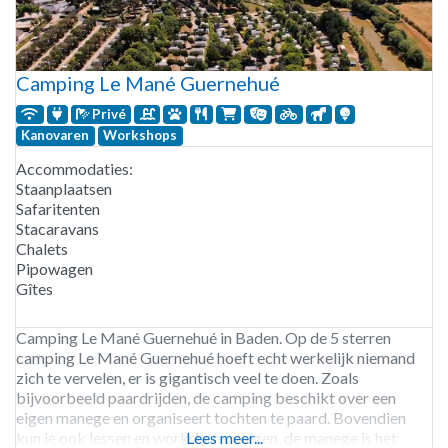
Camping Le Mané Guernehué
Privé
Kanovaren
Workshops
Accommodaties:
Staanplaatsen
Safaritenten
Stacaravans
Chalets
Pipowagen
Gîtes
Camping Le Mané Guernehué in Baden. Op de 5 sterren
camping Le Mané Guernehué hoeft echt werkelijk niemand
zich te vervelen, er is gigantisch veel te doen. Zoals
bijvoorbeeld paardrijden, de camping beschikt over een
eigen manege en organiseert tochten te paard. Bovendien
kun je ook lessen en workshops volgen, de manege is het
Lees meer...