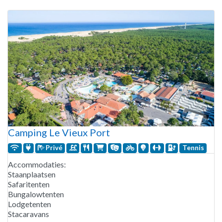
het animatieprogramma voor jong en oud. Tijdens
schoolvakanties zijn er
Camping Le Vieux Port
Privé
Tennis
Accommodaties:
Staanplaatsen
Safaritenten
Bungalowtenten
Lodgetenten
Stacaravans