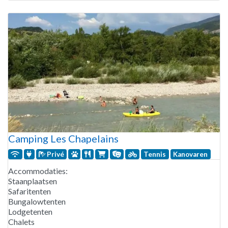
gehele jaar geopend. Het zwemparadijs bestaat
Camping Les Chapelains
Privé
Tennis
Kanovaren
Accommodaties:
Staanplaatsen
Safaritenten
Bungalowtenten
Lodgetenten
Chalets