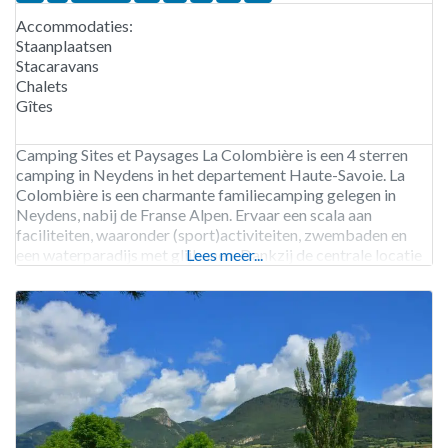
Accommodaties:
Staanplaatsen
Stacaravans
Chalets
Gîtes
Camping Sites et Paysages La Colombière is een 4 sterren
camping in Neydens in het departement Haute-Savoie. La
Colombière is een charmante familiecamping gelegen in
Neydens, nabij de Franse Alpen. Ervaar een scala aan
faciliteiten, waaronder (sport)activiteiten, zwembaden en
een waterparadijs met glijbanen. Dankzij de centrale locatie
Lees meer...
zijn uitstapjes naar de Hoge Alpen of Genève gemakkelijk te
maken. De camping