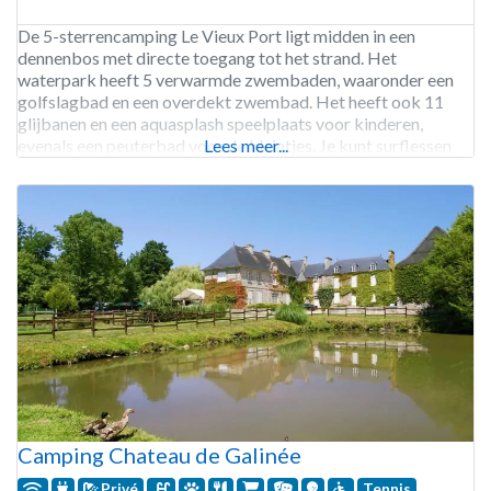
De 5-sterrencamping Le Vieux Port ligt midden in een
dennenbos met directe toegang tot het strand. Het
waterpark heeft 5 verwarmde zwembaden, waaronder een
golfslagbad en een overdekt zwembad. Het heeft ook 11
glijbanen en een aquasplash speelplaats voor kinderen,
evenals een peuterbad voor de kleintjes. Je kunt surflessen
Lees meer...
nemen, tennissen of padel spelen, en er zijn fietsen te huur
Camping Chateau de Galinée
Privé
Tennis