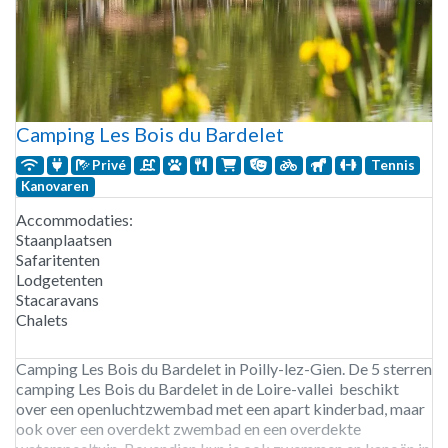
Camping Les Bois du Bardelet
Privé
Tennis
Kanovaren
Accommodaties:
Staanplaatsen
Safaritenten
Lodgetenten
Stacaravans
Chalets
Camping Les Bois du Bardelet in Poilly-lez-Gien. De 5 sterren
camping Les Bois du Bardelet in de Loire-vallei beschikt
over een openluchtzwembad met een apart kinderbad, maar
ook over een overdekt zwembad en een overdekte