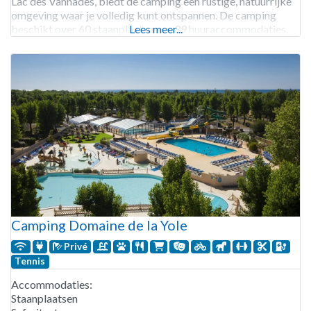
Lac des Vannades, biedt de camping een rustige, natuurrijke
omgeving waar je volledig kunt ontspannen. De camping
beschikt over 60 staanplaatsen en 39 huuraccommodaties.
Lees meer...
Er zijn ruime natuurplaatsen van 80 m², comfortplaatsen van
Camping Domaine de la Yole
Privé
Tennis
Accommodaties:
Staanplaatsen