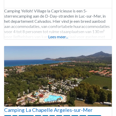
Camping Yelloh! Village la Capricieuse is een 5-
sterrencamping aan de D-Day-stranden in Luc-sur-Mer, in
het departement Calvados. Hier vind je een breed aanbod
aan accommodaties, van comfortabele huuraccommodaties
voor 4 tot 8 personen tot ruime staanplaatsen van 130 m²
voor liefhebbers van kamperen. Speciaal voor gasten met
Lees meer...
beperkte mobiliteit is er ook een volledig aangepaste
accommodatie beschikbaar, geschikt voor 4
Camping La Chapelle Argeles-sur-Mer