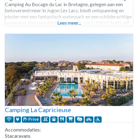
Camping Au Bocage du Lac in Bretagne, gelegen aan een
betoverend meer in Jugon Les Lacs, biedt ontspanning en
plezier met een fantastisch waterpark en een schilderachtige
omgeving. Het overdekte waterpark van 1.250 m² heeft vijf
Lees meer...
spannende glijbanen en een buitenzwembad met een
Camping La Capricieuse
Privé
Accommodaties:
Stacaravans