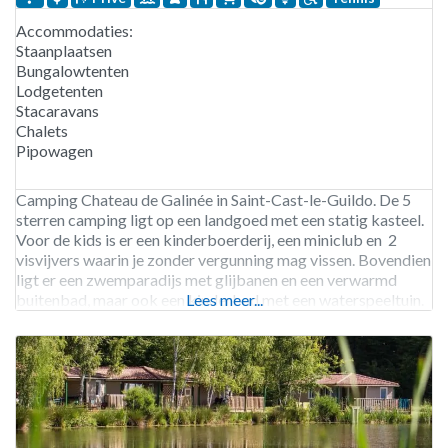
Accommodaties:
Staanplaatsen
Bungalowtenten
Lodgetenten
Stacaravans
Chalets
Pipowagen
Camping Chateau de Galinée in Saint-Cast-le-Guildo. De 5
sterren camping ligt op een landgoed met een statig kasteel.
Voor de kids is er een kinderboerderij, een miniclub en 2
visvijvers waarin je zonder vergunning mag vissen. Bovendien
ligt er een zwemparadijs met glijbanen en een verwarmd
buitenbad, maar ook een kinderbad met een waterspeeltuin.
Lees meer...
Op 3 kilometer afstand ligt een