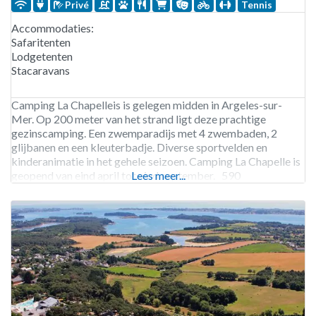
Privé
Tennis
Accommodaties:
Safaritenten
Lodgetenten
Stacaravans
Camping La Chapelleis is gelegen midden in Argeles-sur-
Mer. Op 200 meter van het strand ligt deze prachtige
gezinscamping. Een zwemparadijs met 4 zwembaden, 2
glijbanen en een kleuterbadje. Diverse sportvelden en
kinderanimatie in het gehele seizoen. Camping La Chapelle is
geopend van eind april tot eind september. 590
Lees meer...
staanplaatsen. Verhuur van stacaravans en lodgetenten, en
safaritenten.