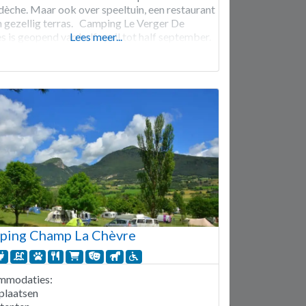
dèche. Maar ook over speeltuin, een restaurant
n gezellig terras. Camping Le Verger De
es is geopend van half april tot half september.
Lees meer...
aanplaatsen. Verhuur van staanplaatsen,
laatsen met privé sanitair, chalets, chalets
ping Champ La Chèvre
mmodaties:
plaatsen