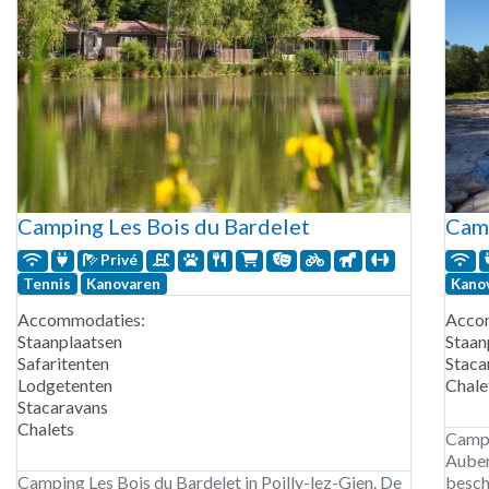
Camping Les Bois du Bardelet
Camp
Privé
Tennis
Kanovaren
Kano
Accommodaties:
Acco
Staanplaatsen
Staan
Safaritenten
Staca
Lodgetenten
Chale
Stacaravans
Chalets
Campi
Auben
Camping Les Bois du Bardelet in Poilly-lez-Gien. De
besch