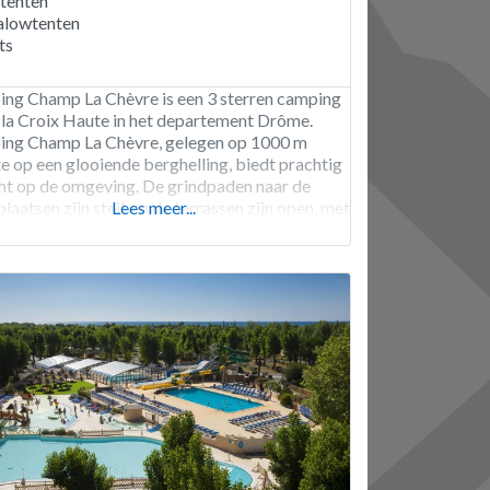
itenten
alowtenten
ts
ng Champ La Chèvre is een 3 sterren camping
s la Croix Haute in het departement Drôme.
ng Champ La Chèvre, gelegen op 1000 m
e op een glooiende berghelling, biedt prachtig
cht op de omgeving. De grindpaden naar de
laatsen zijn steil, en de terrassen zijn open, met
Lees meer...
kte privacy. In de omgeving kun je pony- en
rijden, wandelen