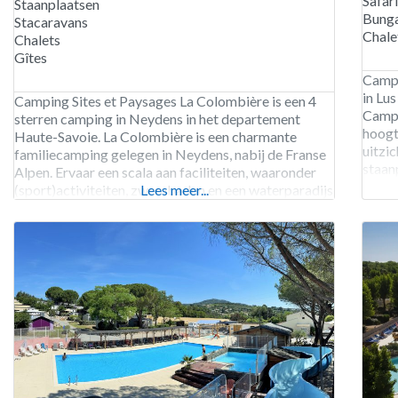
Safar
Staanplaatsen
Bung
Stacaravans
Chale
Chalets
Gîtes
Campi
in Lu
Camping Sites et Paysages La Colombière is een 4
Campi
sterren camping in Neydens in het departement
hoogt
Haute-Savoie. La Colombière is een charmante
uitzi
familiecamping gelegen in Neydens, nabij de Franse
staanp
Alpen. Ervaar een scala aan faciliteiten, waaronder
beper
(sport)activiteiten, zwembaden en een waterparadijs
Lees meer...
paard
met glijbanen. Dankzij de centrale locatie zijn
uitstapjes naar de Hoge Alpen of Genève
gemakkelijk te maken. De camping