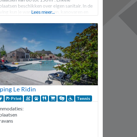
plaatsen beschikken over eigen sanitair. In de
ing kun je wandelen, fietsen, kanovaren en
Lees meer...
rijden. Camping La Châtaigneraie is geopend
ind maart tot half oktober. 39 staanplaatsen.
ur van staanplaatsen,
ing Le Ridin
Privé
Tennis
mmodaties:
plaatsen
ravans