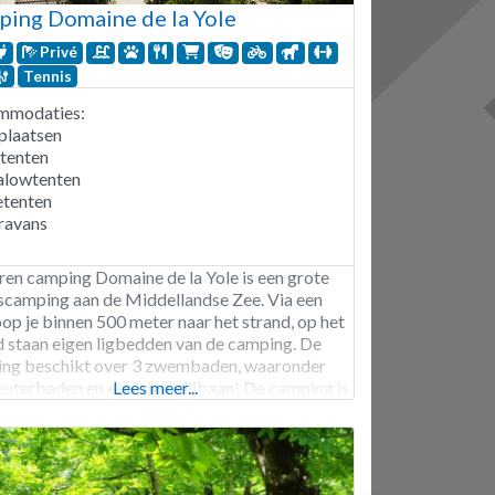
ing Domaine de la Yole
Privé
Tennis
mmodaties:
plaatsen
itenten
alowtenten
tenten
ravans
rren camping Domaine de la Yole is een grote
scamping aan de Middellandse Zee. Via een
oop je binnen 500 meter naar het strand, op het
d staan eigen ligbedden van de camping. De
ng beschikt over 3 zwembaden, waaronder
euterbaden en een giga glijbaan! De camping is
Lees meer...
lein vakantiedorp met een eigen slager,
markt en een restaurant.