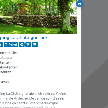
ing La Châtaigneraie
Privé
mmodaties:
plaatsen
itenten
alowtenten
tenten
ravans
ng La Châtaigneraie in Gravières. Kleine
ng in de Ardèche. De camping ligt in een
nje bos en heeft ruime schaduwrijke
plaatsen van 80 tot 150 m². Enkele