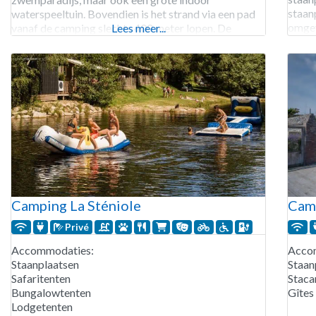
staan
waterspeeltuin. Bovendien is het strand via een pad
omgev
vanaf de camping slechts 400 meter lopen. De
Lees meer...
paard
camping beschikt over een wellnesscentrum met een
van e
sauna, hamam, kapper en een fitness. De GR 34
Verhu
wandelroute passeert
Camping La Sténiole
Camp
Privé
Accommodaties:
Acco
Staanplaatsen
Staan
Safaritenten
Staca
Bungalowtenten
Gîtes
Lodgetenten