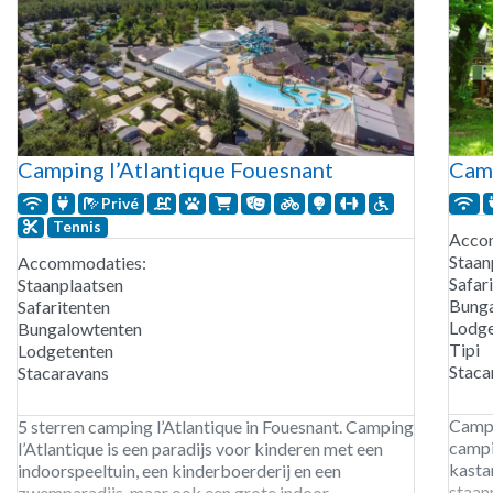
Camping l’Atlantique Fouesnant
Camp
Privé
Tennis
Acco
Staan
Accommodaties:
Safar
Staanplaatsen
Bung
Safaritenten
Lodge
Bungalowtenten
Tipi
Lodgetenten
Staca
Stacaravans
Campi
5 sterren camping l’Atlantique in Fouesnant. Camping
campi
l’Atlantique is een paradijs voor kinderen met een
kasta
indoorspeeltuin, een kinderboerderij en een
staan
zwemparadijs, maar ook een grote indoor