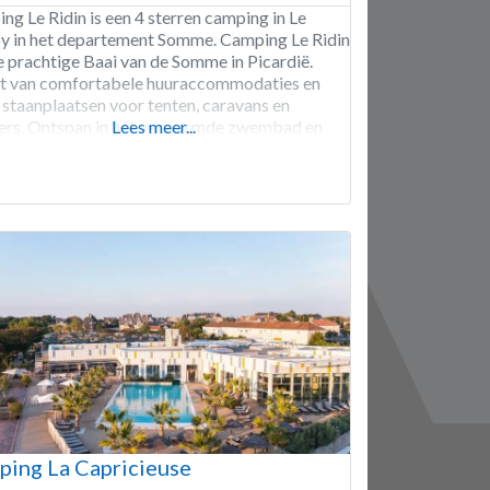
ng Le Ridin is een 4 sterren camping in Le
y in het departement Somme. Camping Le Ridin
e prachtige Baai van de Somme in Picardië.
t van comfortabele huuraccommodaties en
 staanplaatsen voor tenten, caravans en
rs. Ontspan in het verwarmde zwembad en
Lees meer...
rbad, proef de typische regionale keuken in de
ische boerderij, en het strand ligt op slechts
ing La Capricieuse