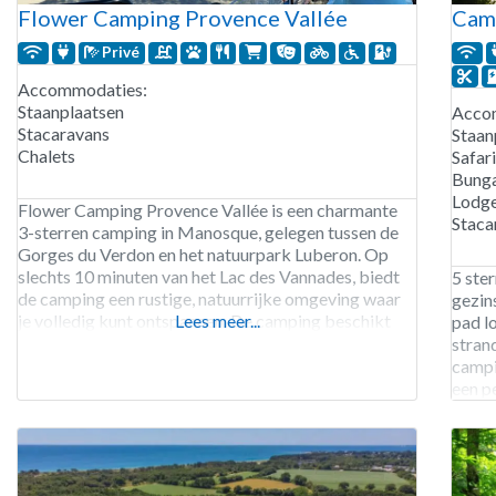
Flower Camping Provence Vallée
Camp
Privé
Accommodaties:
Staanplaatsen
Acco
Stacaravans
Staan
Chalets
Safar
Bung
Lodge
Flower Camping Provence Vallée is een charmante
Staca
3-sterren camping in Manosque, gelegen tussen de
Gorges du Verdon en het natuurpark Luberon. Op
slechts 10 minuten van het Lac des Vannades, biedt
5 ste
de camping een rustige, natuurrijke omgeving waar
gezin
je volledig kunt ontspannen. De camping beschikt
Lees meer...
pad l
over 60 staanplaatsen en 39 huuraccommodaties. Er
stran
zijn ruime natuurplaatsen van 80 m²,
campi
comfortplaatsen van
een p
een k
super