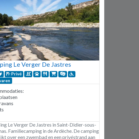
ing Le Verger De Jastres
Privé
varen
mmodaties:
plaatsen
ravans
ts
ng Le Verger De Jastres in Saint-Didier-sous-
as. Familiecamping in de Ardèche. De camping
ikt over een zwembad en een privéstrand aan