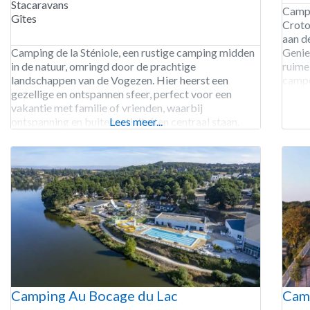
Stacaravans
Campi
Gîtes
Croto
aan d
Camping de la Sténiole, een rustige camping midden
Genie
in de natuur, omringd door de prachtige
ruime
landschappen van de Vogezen. Hier heerst een
campe
gezellige en ontspannen sfeer, perfect voor een
peute
vakantie met familie of vrienden, waarbij
histor
ontspanning en buitenactiviteiten centraal staan.
Lees meer...
Ons overdekte en verwarmde zwembad is het hele
seizoen open, zodat je altijd een verfrissende duik
kunt nemen, ongeacht het
Camping Au Bocage du Lac
Camp