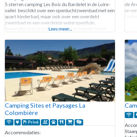
5 sterren camping Les Bois du Bardelet in de Loire-
de Ar
vallei beschikt over een openluchtzwembad met een
en ee
apart kinderbad, maar ook over een overdekt
Jastr
zwembad en een overdekte waterspeeltuin.
93 st
Bovendien kun je ook zwemmen en kanoën in het
Lees meer...
staanp
zwemmeer. Aan het zwemmeer ligt een zandstrandje
voor
met ligstoelen. Vissen mag je in het aparte
Camping Sites et Paysages La
Cam
Colombière
Privé
Acco
Staan
Accommodaties: