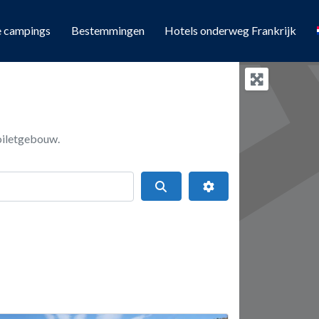
e campings
Bestemmingen
Hotels onderweg Frankrijk
toiletgebouw.
Search
Geavanceerde filters