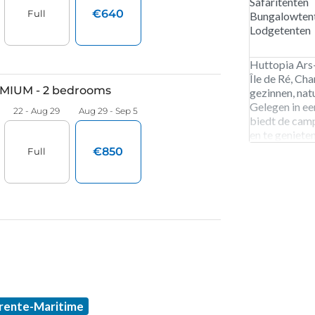
Safaritenten
Bungalowten
Lodgetenten
Huttopia Ars-
Île de Ré, Ch
gezinnen, nat
Gelegen in ee
biedt de cam
en te geniete
230 ruime sta
huuraccommoda
ochtendzon en
badminton,
arente-Maritime