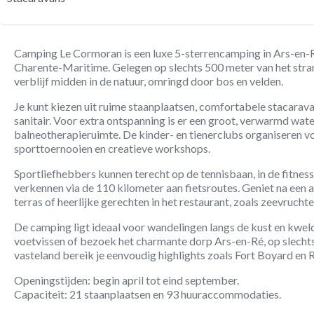
Camping Le Cormoran is een luxe 5-sterrencamping in Ars-en-Ré,
Charente-Maritime. Gelegen op slechts 500 meter van het str
verblijf midden in de natuur, omringd door bos en velden.
Je kunt kiezen uit ruime staanplaatsen, comfortabele stacarava
sanitair. Voor extra ontspanning is er een groot, verwarmd wa
balneotherapieruimte. De kinder- en tienerclubs organiseren vo
sporttoernooien en creatieve workshops.
Sportliefhebbers kunnen terecht op de tennisbaan, in de fitness
verkennen via de 110 kilometer aan fietsroutes. Geniet na een 
terras of heerlijke gerechten in het restaurant, zoals zeevruchte
De camping ligt ideaal voor wandelingen langs de kust en kwel
voetvissen of bezoek het charmante dorp Ars-en-Ré, op slechts
vasteland bereik je eenvoudig highlights zoals Fort Boyard en 
Openingstijden: begin april tot eind september.
Capaciteit: 21 staanplaatsen en 93 huuraccommodaties.