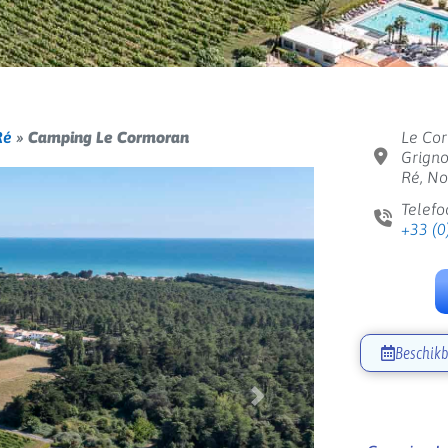
Ré
»
Camping Le Cormoran
Le Cor
Grigno
Ré, No
Telefo
+33 (0
Beschikb
Volgende