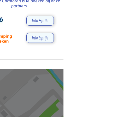
 Cormoran is te boeken bij onze
partners.
Info & prijs
Info & prijs