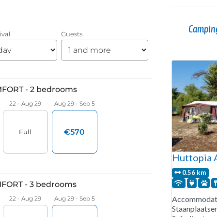
Camping
Huttopia 
0.56 km
Accommodati
Staanplaatse