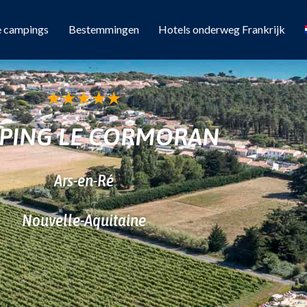
e campings
Bestemmingen
Hotels onderweg Frankrijk
★
★
★
★
★
PING LE CORMORAN
Ars-en-Ré
Nouvelle-Aquitaine