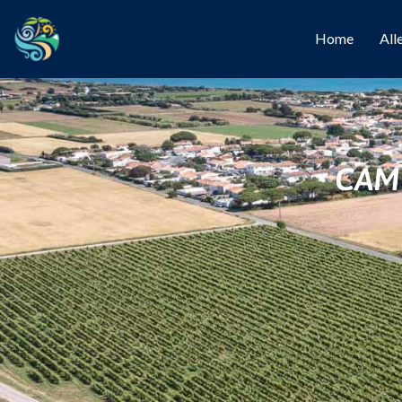
Home
All
CAM