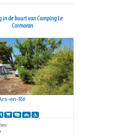
 in de buurt van Camping Le
Cormoran
Ars-en-Ré
es:
n