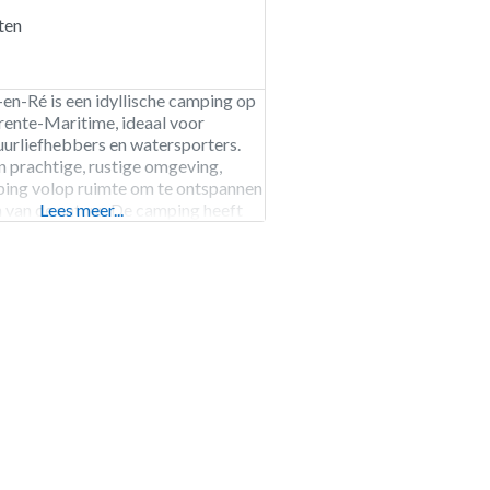
ten
en-Ré is een idyllische camping op
arente-Maritime, ideaal voor
uurliefhebbers en watersporters.
n prachtige, rustige omgeving,
ping volop ruimte om te ontspannen
n van de natuur. De camping heeft
Lees meer...
anplaatsen en 16
ties. Start je dag met koffie in de
 geniet van activiteiten zoals