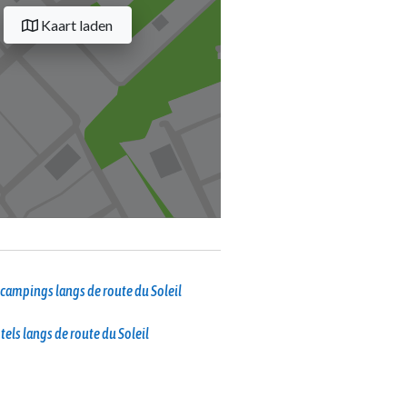
Kaart laden
campings langs de route du Soleil
tels langs de route du Soleil