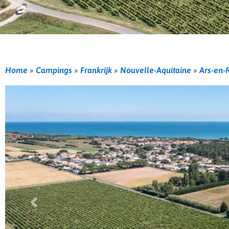
Home
»
Campings
»
Frankrijk
»
Nouvelle-Aquitaine
»
Ars-en-
Vorige