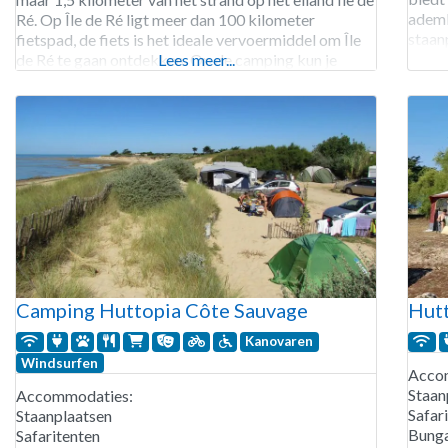
ademb
Ré. Op Île de Ré ligt meer dan 100 kilometer
staan
fietspad, de fiets is het ideale vervoermiddel om Île
priva
de Ré te gaan ontdekken. Op de camping kun je
Lees meer...
plaats
fietsen, fietsaanhangers en
badka
Genie
Camping Huttopia Côte Sauvage
Hutt
Kanovaren
Windsurfen
Acco
Staan
Accommodaties:
Safar
Staanplaatsen
Bung
Safaritenten