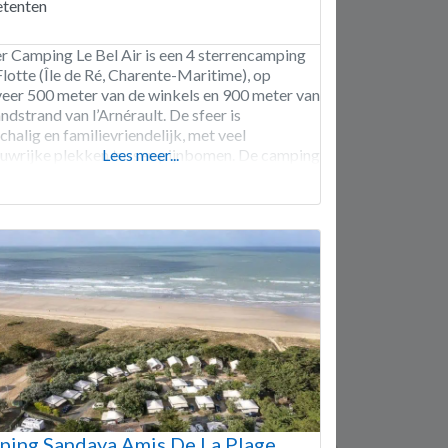
tenten
r Camping Le Bel Air is een 4 sterrencamping
Flotte (Île de Ré, Charente-Maritime), op
eer 500 meter van de winkels en 900 meter van
ndstrand van l’Arnérault. De sfeer is
chalig en familievriendelijk, met veel
uwrijke plekken tussen pijnbomen. De camping
Lees meer...
111 staanplaatsen en 95 huuraccommodaties.
rhuur is glamping-gericht: safaritenten en
n lodges (o.a.
ing Sandaya Amis De La Plage