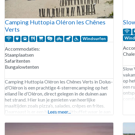
Camping Huttopia Oléron les Chênes
Slow
Verts
Wind
Windsurfen
Acco
Accommodaties:
Chale
Staanplaatsen
Safaritenten
Bungalowtenten
Slow V
vakan
op he
Camping Huttopia Oléron les Chênes Verts in Dolus-
een r
d’Oléron is een prachtige 4-sterrencamping op het
ontsp
eiland Île d’Oléron, direct gelegen in de duinen aan
comfo
het strand. Hier kun je genieten van heerlijke
duurz
maaltijden zoals pizza’s, salades, crêpes en frites.
van ac
Daarnaast is er een handig ontbijtbuffet waar je aan
Lees meer...
paden
kunt schuiven, ideaal voor een ontspannen start van
je vakantiedag. Ook zijn er