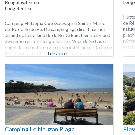
Lodge
Bungalowtenten
Lodgetenten
Hutto
de Ré
Camping Huttopia Côte Sauvage in Sainte-Marie-
natuu
de-Ré op Île de Ré. De camping ligt direct aan het
prach
strand op het eiland Île de Ré. Je kunt hier met vloed
ruimt
zwemmen en perfect golfsurfen. Voor de kids is er
natuu
dagelijks animatie en zijn er voorstellingen. Op Île de
16 hu
Ré ligt meer dan 100 kilometer fietspad, de fiets is
Lees meer...
ochte
het ideale vervoermiddel om
badmi
Camping Le Nauzan Plage
Flow