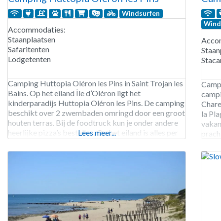
Windsurfen
Wind
Accommodaties:
Staanplaatsen
Acco
Safaritenten
Staan
Lodgetenten
Staca
Camping Huttopia Oléron les Pins in Saint Trojan les
Campi
Bains. Op het eiland Île d’Oléron ligt het
campi
kinderparadijs Huttopia Oléron les Pins. De camping
Chare
beschikt over 2 zwembaden omringd door een groot
la Pla
houten terras. Bij de foodtruck kun je onder andere
vakan
heerlijke pizza’s bestellen. Op het eiland is alles per
Lees meer...
prach
fiets te bereiken. Binnen 1,5 kilometer fiets je door
van k
de
stran