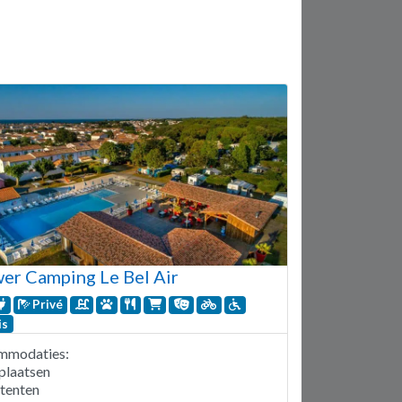
er Camping Le Bel Air
Privé
is
mmodaties:
plaatsen
itenten