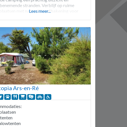
enemende stranden. Verblijf op ruime
plaatsen met natuurlijke afbakening voor
Lees meer...
cy, of kies voor comfortabele stacaravans met
 voor 2 tot 7 personen, inclusief keuken en
mer. Maar ook zijn lodgetenten beschikbaar.
t van
opia Ars-en-Ré
mmodaties:
plaatsen
itenten
alowtenten