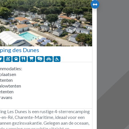
ping des Dunes
mmodaties:
plaatsen
itenten
alowtenten
tenten
ravans
ng Les Dunes is een rustige 4-sterrencamping
s-en-Ré, Charente-Maritime, ideaal voor een
annen gezinsvakantie. Gelegen aan de oceaan,
 de camping een prachtig uitzicht en