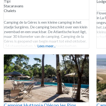
Tipi
Lodge
Stacaravans
Chalets
Flowe
in La 
Camping de la Gères is een kleine camping in het
ongev
stadje Surgères. De camping beschikt over een klein
het za
zwembad en een snackbar. De Atlantische kust ligt,
kleins
maar 30 kilometer van de camping. Camping de la
schad
Gères is geopend van begin maart tot eind oktober.
telt 
54 staanplaatsen. Verhuur van staanplaatsen,
Lees meer...
De ve
chalets, Tipi’s, lodgetenten, safaritenten en
houte
stacaravans.
Camping Huttopia Oléron les Pins
Camp