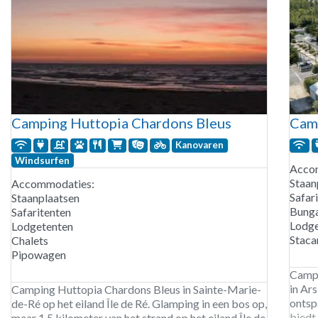
Camping Huttopia Chardons Bleus
Cam
Kanovaren
Windsurfen
Acco
Staan
Accommodaties:
Safar
Staanplaatsen
Bung
Safaritenten
Lodge
Lodgetenten
Staca
Chalets
Pipowagen
Campi
in Ar
Camping Huttopia Chardons Bleus in Sainte-Marie-
ontsp
de-Ré op het eiland Île de Ré. Glamping in een bos op,
biedt
maar 1,5 kilometer van het strand op het eiland Île de