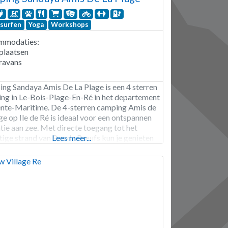
surfen
Yoga
Workshops
mmodaties:
plaatsen
ravans
ng Sandaya Amis De La Plage is een 4 sterren
ng in Le-Bois-Plage-En-Ré in het departement
nte-Maritime. De 4-sterren camping Amis de
ge op Ile de Ré is ideaal voor een ontspannen
tie aan zee. Met directe toegang tot het
tige strand van Pas de Bœufs kun je genieten
Lees meer...
ilometers fijn zand en oceaangolven. Na het
d kun