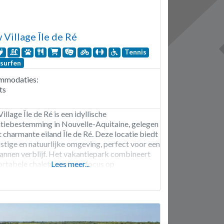
 Village Île de Ré
Tennis
surfen
mmodaties:
ts
illage Île de Ré is een idyllische
tiebestemming in Nouvelle-Aquitaine, gelegen
t charmante eiland Île de Ré. Deze locatie biedt
ustige en natuurlijke omgeving, perfect voor een
annen verblijf. Het vakantiepark combineert
rtabele chalets, met een focus op
Lees meer...
aamheid en eenvoud. Gasten kunnen genieten
tiviteiten zoals fietsen langs schilderachtige
, lokale markten bezoeken of relaxen op