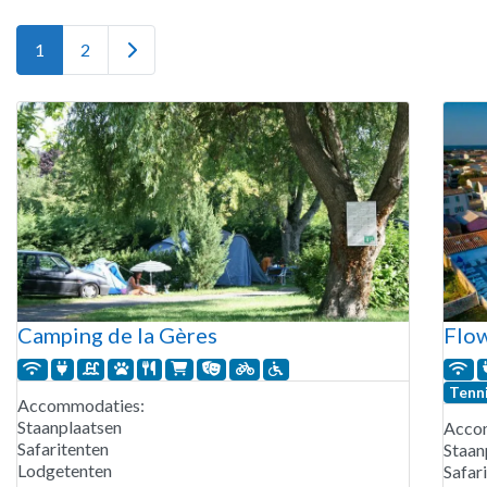
Older posts
1
2
Camping de la Gères
Flow
Tenn
Accommodaties:
Staanplaatsen
Acco
Safaritenten
Staan
Lodgetenten
Safar