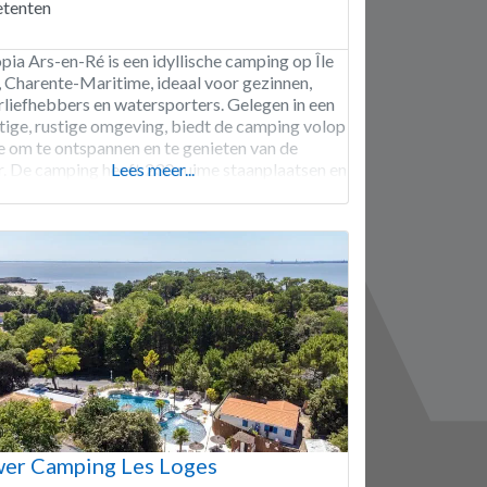
tenten
pia Ars-en-Ré is een idyllische camping op Île
, Charente-Maritime, ideaal voor gezinnen,
rliefhebbers en watersporters. Gelegen in een
tige, rustige omgeving, biedt de camping volop
e om te ontspannen en te genieten van de
r. De camping heeft 230 ruime staanplaatsen en
Lees meer...
uraccommodaties. Start je dag met koffie in de
ndzon en geniet van activiteiten zoals
nton,
er Camping Les Loges