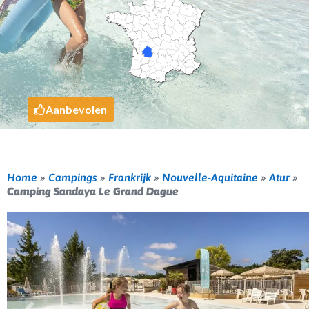
Aanbevolen
Home
»
Campings
»
Frankrijk
»
Nouvelle-Aquitaine
»
Atur
»
Camping Sandaya Le Grand Dague