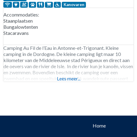
Kanovaren
Accommodaties:
Staanplaatsen
Bungalowtenten
Stacaravans
Camping Au Fil de l’Eau in Antonne-et-Trigonant. Kleine
camping in de Dordogne. De kleine camping ligt maar 10
kilometer van de Middeleeuwse stad Périgueux en direct aan
de oevers van de rivier de Isle. In de rivier kun je kanoën, vissen
en zwemmen. Bovendien beschikt de camping over een
zwembad en een speeltuin. De GR 36 wandelroute passeert
Lees meer...
de
Home