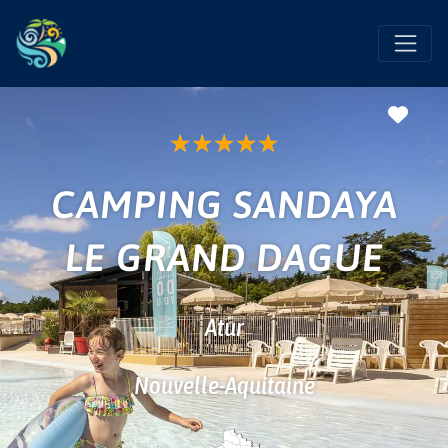
Favo
★
★
★
★
★
CAMPING SANDAYA
LE GRAND DAGUE
Atur
Nouvelle-Aquitaine