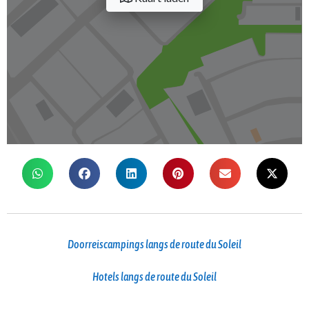
Doorreiscampings langs de route du Soleil
Hotels langs de route du Soleil