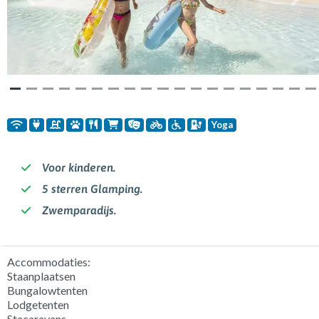
Vorige
Volg
Yoga
Voor kinderen.
5 sterren Glamping.
Zwemparadijs.
Accommodaties:
Staanplaatsen
Bungalowtenten
Lodgetenten
Stacaravans