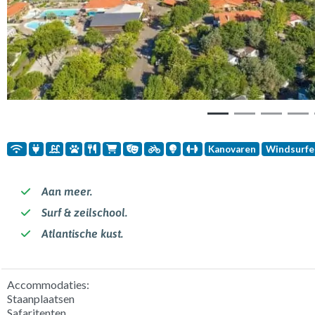
Kanovaren
Windsurfe
Aan meer.
Surf & zeilschool.
Atlantische kust.
Accommodaties:
Staanplaatsen
Safaritenten