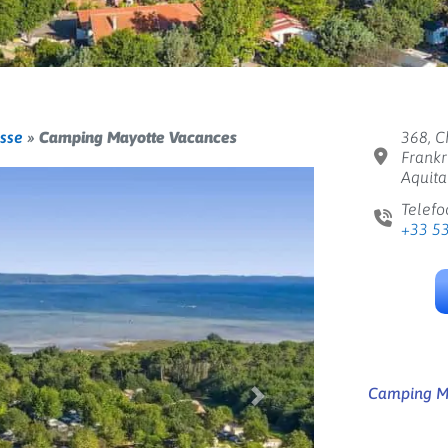
osse
»
Camping Mayotte Vacances
368, C
Frankr
Aquita
Telefo
+33 5
Camping Ma
Volgende