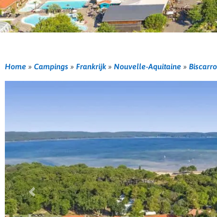
Home
»
Campings
»
Frankrijk
»
Nouvelle-Aquitaine
»
Biscarr
Vorige