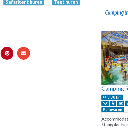
Safaritent huren
Tent huren
Camping in
Camping R
3.38 km
Kanovaren
Accommodati
Staanplaatse