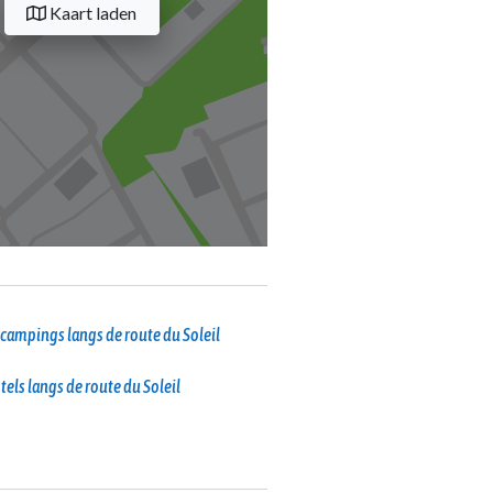
Kaart laden
campings langs de route du Soleil
tels langs de route du Soleil