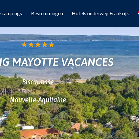
e campings
Bestemmingen
Hotels onderweg Frankrijk
★
★
★
★
★
NG MAYOTTE VACANCES
Biscarrosse
Nouvelle-Aquitaine