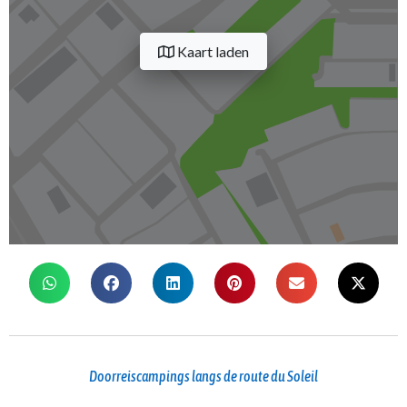
Kaart laden
Doorreiscampings langs de route du Soleil