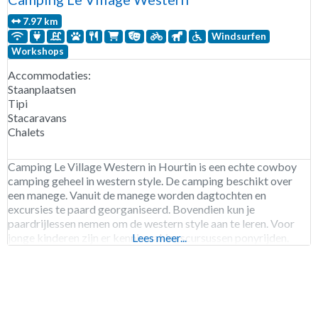
7.97 km
Windsurfen
Workshops
Accommodaties:
Staanplaatsen
Tipi
Stacaravans
Chalets
Camping Le Village Western in Hourtin is een echte cowboy
camping geheel in western style. De camping beschikt over
een manege. Vanuit de manege worden dagtochten en
excursies te paard georganiseerd. Bovendien kun je
paardrijlessen nemen om de western style aan te leren. Voor
jonge kinderen zijn er kennismakingscursussen ponyrijden.
Lees meer...
Camping Le Village Western is geopend van half april tot