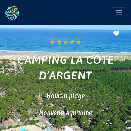
Favo
★
★
★
★
★
CAMPING LA CÔTE
D’ARGENT
Hourtin-plage
Nouvelle-Aquitaine