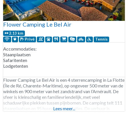
Flower Camping Le Bel Air
2.13 km
Privé
Tennis
Accommodaties:
Staanplaatsen
Safaritenten
Lodgetenten
Flower Camping Le Bel Air is een 4 sterrencamping in La Flotte
(Île de Ré, Charente-Maritime), op ongeveer 500 meter van de
winkels en 900 meter van het zandstrand van l’Arnérault. De
sfeer is kleinschalig en familievriendelijk, met veel
schaduwrijke plekken tussen pijnbomen. De camping telt 111
staanplaatsen en 95 huuraccommodaties. De verhuur is
Lees meer...
glamping-gericht: safaritenten en houten lodges (o.a.