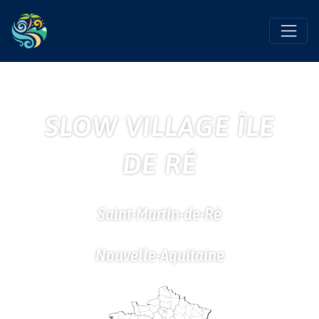
Favo
SLOW VILLAGE ÎLE
DE RÉ
Saint-Martin-de-Ré
Nouvelle-Aquitaine