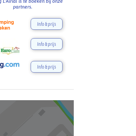
L'Airial is te boeken bij onze
partners.
Info & prijs
Info & prijs
Info & prijs