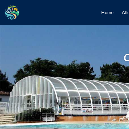
Home
All
C