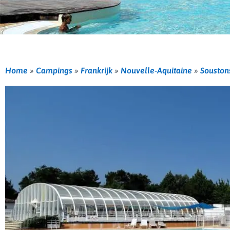
Home
»
Campings
»
Frankrijk
»
Nouvelle-Aquitaine
»
Souston
Vorige