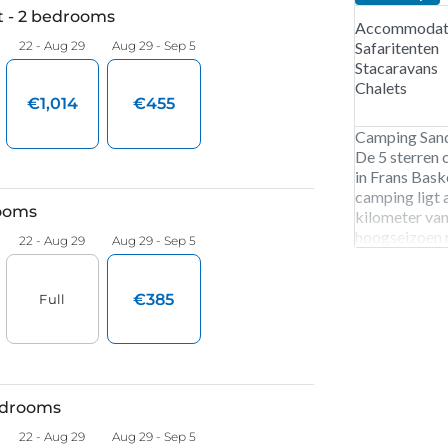
Accommodati
Safaritenten
Stacaravans
Chalets
Camping Sanda
De 5 sterren
in Frans Bask
camping ligt 
kilometer van
hoogseizoen r
naar het stran
een optie, op