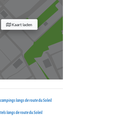
Kaart laden
campings langs de route du Soleil
tels langs de route du Soleil