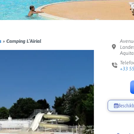
s
»
Camping L’Airial
Avenue
Landes
Aquita
Telefo
+33 5
Beschikb
Volgende