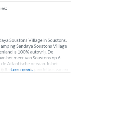
es:
ya Soustons Village in Soustons.
 camping Sandaya Soustons Village
enland is 100% autovrij. De
aan het meer van Soustons op 6
 de Atlantische oceaan. In het
ijdt er een gratis pendelbus van en
Lees meer...
d. Op de fiets naar het strand is ook
 de camping