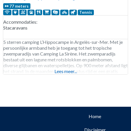
77 meters
Tennis
Accommodaties:
Stacaravans
5 sterren camping L’Hippocampe in Argelès-sur-Mer. Met je
persoonlijke armband heb je toegang tot het tropische
zwemparadijs van Camping La Sirène. Het zwemparadijs
bestaat uit een lagune met rotsblokken en palmbomen,
diverse glijbanen en waterspelletjes. Op 900 meter afstand ligt
het strand. In de maanden juli en augustus rijd er een gratis
Lees meer...
shuttlebus naar het strand. 581 staanplaatsen. Verhuur
stacaravans.
Home
Disclaimer