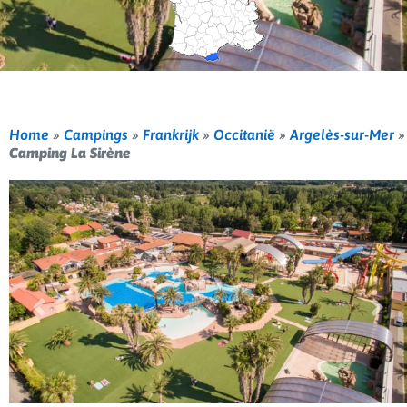
Home
»
Campings
»
Frankrijk
»
Occitanië
»
Argelès-sur-Mer
»
Camping La Sirène
Vorige
Volg