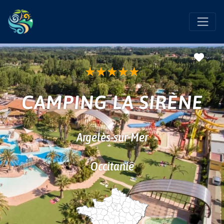
Favo
★
★
★
★
★
CAMPING LA SIRÈNE
Argelès-sur-Mer
Occitanië