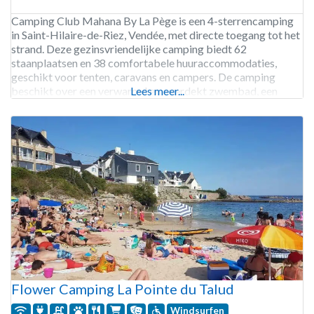
Camping Club Mahana By La Pège is een 4-sterrencamping
in Saint-Hilaire-de-Riez, Vendée, met directe toegang tot het
strand. Deze gezinsvriendelijke camping biedt 62
staanplaatsen en 38 comfortabele huuraccommodaties,
geschikt voor tenten, caravans en campers. De camping
beschikt over een verwarmd en overdekt zwembad, een
Lees meer...
peuterbad en directe toegang tot het strand, waar je kunt
paddleboarden of surfen bij de surfschool.
Flower Camping La Pointe du Talud
Windsurfen