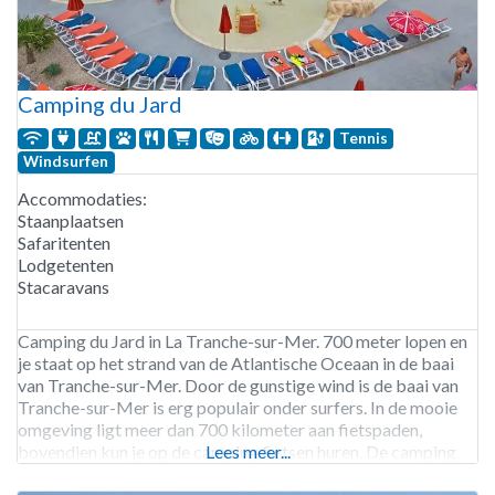
Camping du Jard
Tennis
Windsurfen
Accommodaties:
Staanplaatsen
Safaritenten
Lodgetenten
Stacaravans
Camping du Jard in La Tranche-sur-Mer. 700 meter lopen en
je staat op het strand van de Atlantische Oceaan in de baai
van Tranche-sur-Mer. Door de gunstige wind is de baai van
Tranche-sur-Mer is erg populair onder surfers. In de mooie
omgeving ligt meer dan 700 kilometer aan fietspaden,
bovendien kun je op de camping fietsen huren. De camping
Lees meer...
beschikt