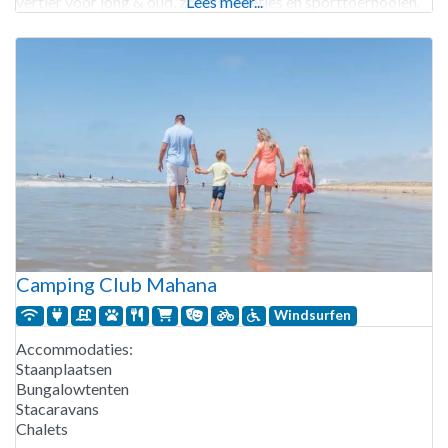
vertier voor jong & oud, zoals spelletjes en sporttoernooien.
Lees meer...
De GR 21 wandelroute passeert de camping. Camping La
Camping Club Mahana
Windsurfen
Accommodaties:
Staanplaatsen
Bungalowtenten
Stacaravans
Chalets