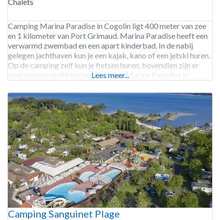
Chalets
Camping Marina Paradise in Cogolin ligt 400 meter van zee
en 1 kilometer van Port Grimaud. Marina Paradise heeft een
verwarmd zwembad en een apart kinderbad. In de nabij
gelegen jachthaven kun je een kajak, kano of een jetski huren.
Op de camping zelf kun je fietsen huren, bovendien zijn er
veel sportmogelijkheden. Camping Marina Paradise is
Lees meer...
geopend van begin
Camping Sanguinet Plage