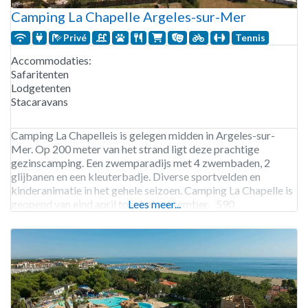
Camping La Chapelle Argeles-sur-Mer
Privé
Tennis
Accommodaties:
Safaritenten
Lodgetenten
Stacaravans
Camping La Chapelleis is gelegen midden in Argeles-sur-
Mer. Op 200 meter van het strand ligt deze prachtige
gezinscamping. Een zwemparadijs met 4 zwembaden, 2
glijbanen en een kleuterbadje. Diverse sportvelden en
kinderanimatie in het gehele seizoen. Camping La Chapelle is
geopend van eind april tot eind september. 590
Lees meer...
staanplaatsen. Verhuur van stacaravans en lodgetenten, en
safaritenten.