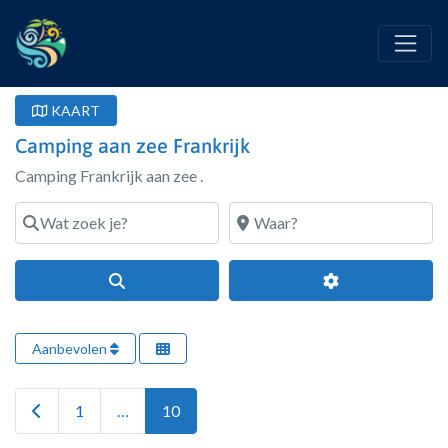
KAART
Camping aan zee Frankrijk
Camping Frankrijk aan zee .
Wat zoek je?
Waar?
Search
Geavanceerde fi
Aanbevolen
Newer posts
1
…
10