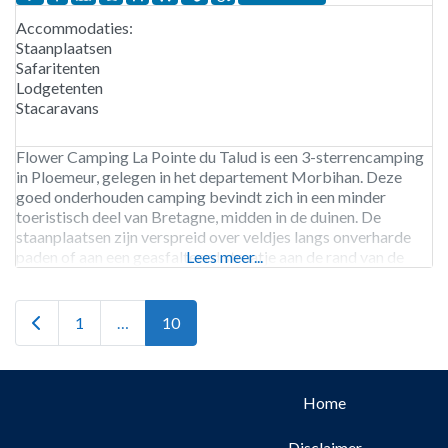
Accommodaties:
Staanplaatsen
Safaritenten
Lodgetenten
Stacaravans
Flower Camping La Pointe du Talud is een 3-sterrencamping
in Ploemeur, gelegen in het departement Morbihan. Deze
goed onderhouden camping bevindt zich in een minder
toeristisch deel van Bretagne, midden in de duinen. De
staanplaatsen zijn verspreid over veldjes langs onverharde
paden of aan een geasfalteerd straatje aan de rand van de
Lees meer...
camping. Ze worden doorgaans afgebakend door halfhoge
hagen.
Newer posts
1
…
10
Home
Disclaimer