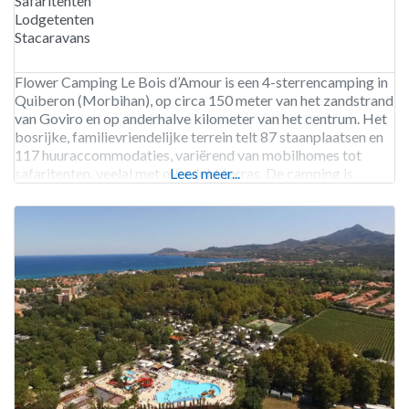
Safaritenten
Lodgetenten
Stacaravans
Flower Camping Le Bois d’Amour is een 4-sterrencamping in
Quiberon (Morbihan), op circa 150 meter van het zandstrand
van Goviro en op anderhalve kilometer van het centrum. Het
bosrijke, familievriendelijke terrein telt 87 staanplaatsen en
117 huuraccommodaties, variërend van mobilhomes tot
safaritenten, veelal met overdekt terras. De camping is
Lees meer...
geopend van eind maart tot begin november. Het waterpark
omvat een