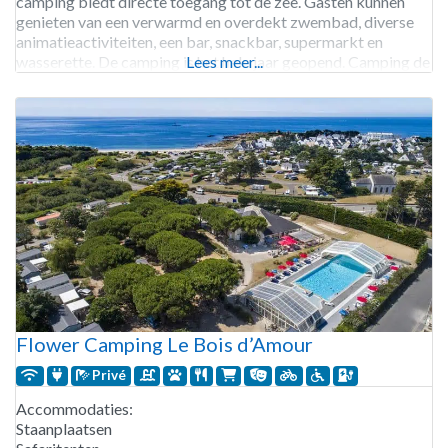
camping biedt directe toegang tot de zee. Gasten kunnen
genieten van een verwarmd en overdekt zwembad, diverse
animatieactiviteiten, een bar, snackbar, supermarkt en
wasserette. De camping is het hele jaar geopend. Camping de
Lees meer...
Mindin beschikt over 58 staanplaatsen en
huuraccommodaties.
Flower Camping Le Bois d’Amour
Privé
Accommodaties:
Staanplaatsen