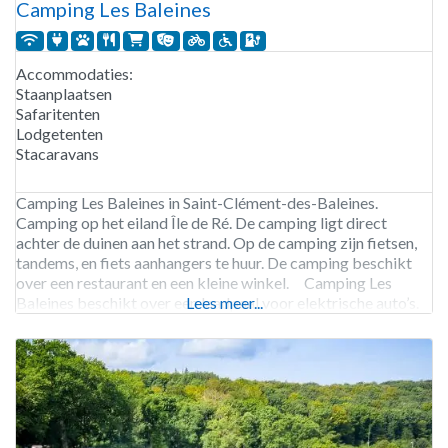
Camping Les Baleines
Accommodaties:
Staanplaatsen
Safaritenten
Lodgetenten
Stacaravans
Camping Les Baleines in Saint-Clément-des-Baleines.
Camping op het eiland Île de Ré. De camping ligt direct
achter de duinen aan het strand. Op de camping zijn fietsen,
tandems, en fiets aanhangers te huur. De camping beschikt
over een restaurant en een kleine winkel. Camping Les
Baleines beschikt over een laadpaal voor elektrische auto’s.
Lees meer...
Camping Les Baleines is geopend