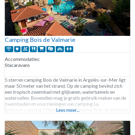
Camping Bois de Valmarie
Accommodaties:
Stacaravans
5 sterren camping Bois de Valmarie in Argelès-sur-Mer ligt
maar 50 meter van het strand. Op de camping bevind zich
een tropisch zwembad met glijbanen, watertunnels en
watervallen. Bovendien mag je gratis gebruik maken van de
zwembaden en voorzieningen van camping La
Sirène en camping L’Hippocampe. Camping Bois de Valmarie
Lees meer...
is geopend van begin april tot eind september. 190
staanplaatsen. Verhuur