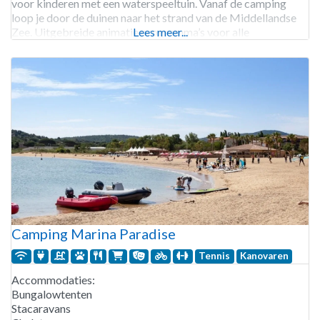
voor kinderen met een waterspeeltuin. Vanaf de camping
loop je door de duinen naar het strand van de Middellandse
Zee. Uitgebreide animatie programma’s voor alle
Lees meer...
leeftijden. Diverse sport mogelijkheden en verhuur van
fietsen. Camping Les
Camping Marina Paradise
Tennis
Kanovaren
Accommodaties:
Bungalowtenten
Stacaravans