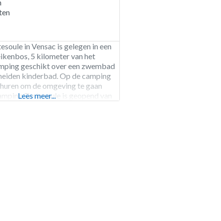
n
ten
soule in Vensac is gelegen in een
ikenbos, 5 kilometer van het
amping geschikt over een zwembad
heiden kinderbad. Op de camping
n huren om de omgeving te gaan
amping Tastesoule is geopend van
Lees meer...
ot eind september. 281
. Verhuur van staanplaatsen,
en bungalowtenten.