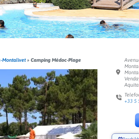
-Montalivet
»
Camping Médoc-Plage
Avenue
Montal
Montal
Venday
Aquita
Telefo
+33 5 