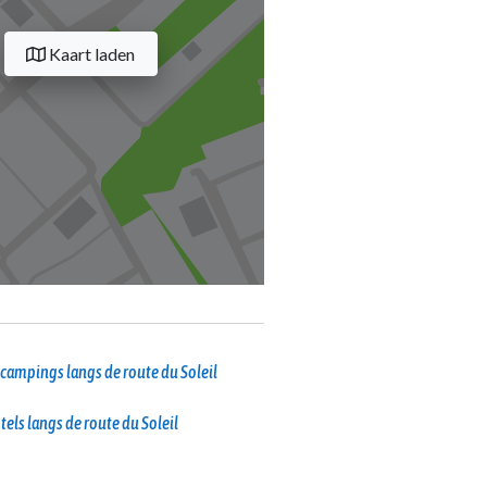
Kaart laden
campings langs de route du Soleil
tels langs de route du Soleil