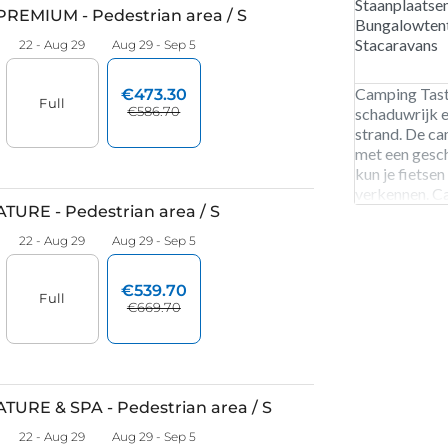
Staanplaatse
Bungalowten
Stacaravans
Camping Taste
schaduwrijk e
strand. De c
met een gesc
kun je fietse
verkennen. C
begin april t
staanplaatsen
stacaravans 