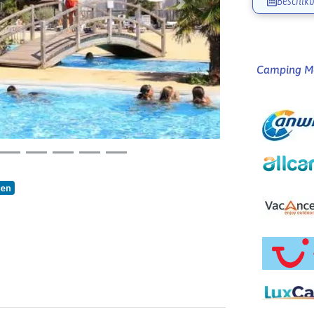
Beschikb
Volgende
Camping Mé
fen