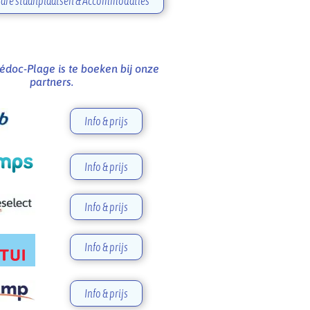
are staanplaatsen & Accommodaties
doc-Plage is te boeken bij onze
partners.
Info & prijs
Info & prijs
Info & prijs
Info & prijs
Info & prijs