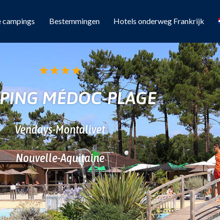
e campings
Bestemmingen
Hotels onderweg Frankrijk
★
★
★
★
PING MÉDOC-PLAGE
Vendays-Montalivet
Nouvelle-Aquitaine