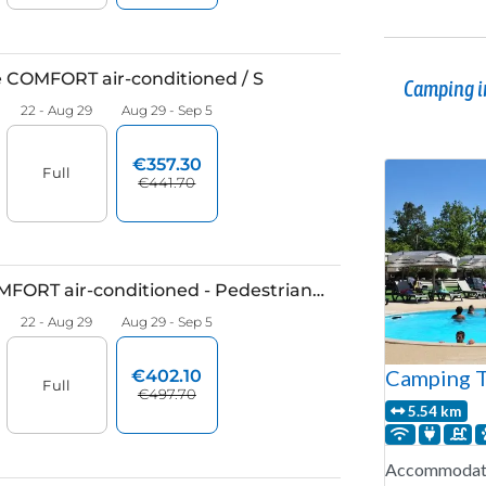
Camping i
Camping T
5.54 km
Accommodati