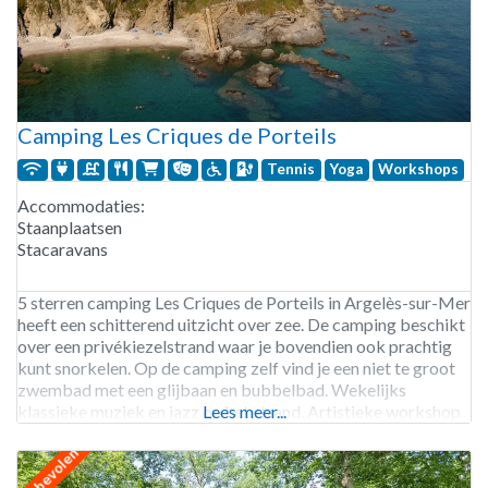
Camping Les Criques de Porteils
Tennis
Yoga
Workshops
Accommodaties:
Staanplaatsen
Stacaravans
5 sterren camping Les Criques de Porteils in Argelès-sur-Mer
heeft een schitterend uitzicht over zee. De camping beschikt
over een privékiezelstrand waar je bovendien ook prachtig
kunt snorkelen. Op de camping zelf vind je een niet te groot
zwembad met een glijbaan en bubbelbad. Wekelijks
klassieke muziek en jazz op het strand. Artistieke workshop
Lees meer...
zoals bijvoorbeeld bodypainting, maar ook 2
aanbevolen