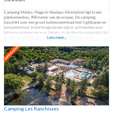
Camping Médoc-Plage in Vendays-Montalivet ligt in een
pijnbomenbos, 900 meter van de oceaan. De camping
beschikt over een groot buitenzwembad met 5 glijbanen en
een peuterbad. In het hoogseizoen zijn er activiteiten voor
kleinere kinderen en voor tieners. In de directe omgeving zijn
er diverse surfscholen, een kartbaan, paintball en een
Lees meer...
manege. Camping Médoc-Plage is geopend van eind mei tot
aanbevolen
Camping Les Ranchisses