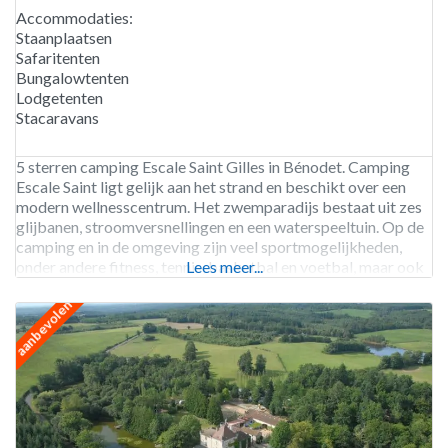
Accommodaties:
Staanplaatsen
Safaritenten
Bungalowtenten
Lodgetenten
Stacaravans
5 sterren camping Escale Saint Gilles in Bénodet. Camping
Escale Saint ligt gelijk aan het strand en beschikt over een
modern wellnesscentrum. Het zwemparadijs bestaat uit zes
glijbanen, stroomversnellingen en een waterspeeltuin. Op de
camping en in de omgeving zijn veel sportmogelijkheden,
onder andere fitness, tennis, basketbal en voetbal, maar ook
Lees meer...
een 18 holes golfbaan op 5 kilometer. Bovendien kun
aanbevolen