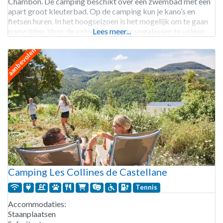
Chambon. De camping beschikt over een zwembad met een
apart groot kleuterbad. Op de camping kun je kano’s en
fietsen huren. In het hoogseizoen is het mogelijk om te gaan
ponyrijden. Voor de volwassen zijn er yogalessen te volgen.
Lees meer...
De GR
aanbevolen
Camping Les Collines de Castellane
Tennis
Accommodaties:
Staanplaatsen