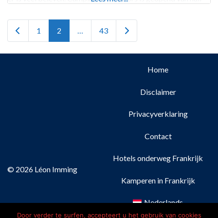
Newer posts
Older posts
1
2
…
43
Home
Disclaimer
Privacyverklaring
Contact
Hotels onderweg Frankrijk
© 2026 Léon Imming
Kamperen in Frankrijk
Nederlands
Door verder te surfen, accepteert u het gebruik van cookies