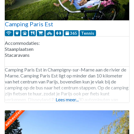
Camping Paris Est
365
Tennis
Accommodaties:
Staanplaatsen
Stacaravans
Camping Paris Est in Champigny-sur-Marne aan de rivier de
Marne. Camping Paris Est ligt op minder dan 10 kilometer
van het centrum van Parijs, bovendien kun je vlak bij de
camping op de bus naar het centrum stappen. Op de camping
zijn fietsen te huur, zodat je Parijs ook per fiets kunt
verkennen. Disneyland Parijs ligt op 30 autominuten van
Lees meer...
aanbevolen