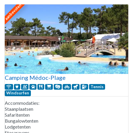
aanbevolen
Camping Médoc-Plage
Tennis
Windsurfen
Accommodaties:
Staanplaatsen
Safaritenten
Bungalowtenten
Lodgetenten
Stacaravans