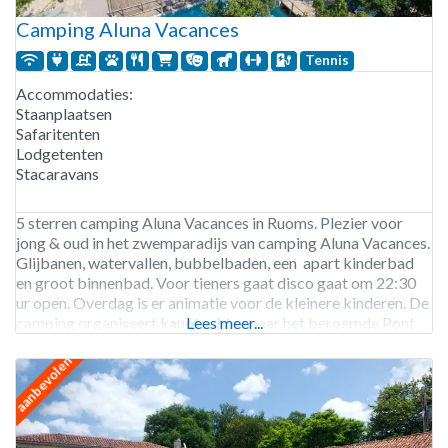
Camping Aluna Vacances
Tennis
Accommodaties:
Staanplaatsen
Safaritenten
Lodgetenten
Stacaravans
5 sterren camping Aluna Vacances in Ruoms. Plezier voor
jong & oud in het zwemparadijs van camping Aluna Vacances.
Glijbanen, watervallen, bubbelbaden, een apart kinderbad
en groot binnenbad. Voor tieners gaat disco gaat om 22:30
ur open. Overdag is er animatie voor de kleinere kinderen. De
camping organiseert kanotochten naar het beroemde Pont
Lees meer...
d’Arc inclusief breng- en haalservice. Camping Aluna
aanbevolen