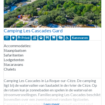
Camping Les Cascades Gard
Privé
Kanovaren
Accommodaties:
Staanplaatsen
Safaritenten
Lodgetenten
Stacaravans
Chalets
Camping Les Cascades in La Roque-sur-Cèze. De camping
ligt bij de watervallen van Sautadet in de rivier de Cèze. Op
de rotsen kun je zonnebaden en spelen in de waterval en
stroomversnellingen. Familiecamping Les Cascades beschikt
bovendien over een zwembad met rondom ligstoelen.
Camping Les Cascades is geopend van half april tot eind
Lees meer...