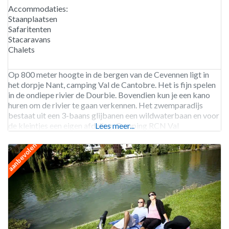
Accommodaties:
Staanplaatsen
Safaritenten
Stacaravans
Chalets
Op 800 meter hoogte in de bergen van de Cevennen ligt in
het dorpje Nant, camping Val de Cantobre. Het is fijn spelen
in de ondiepe rivier de Dourbie. Bovendien kun je een kano
huren om de rivier te gaan verkennen. Het zwemparadijs
bestaat uit een 3-baans glijbanen een wildwaterbaan en voor
de kleintjes een eigen afdeling. Camping RCN Val
Lees meer...
aanbevolen