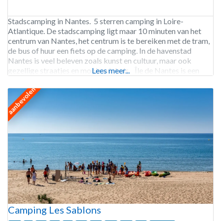
Stadscamping in Nantes. 5 sterren camping in Loire-
Atlantique. De stadscamping ligt maar 10 minuten van het
centrum van Nantes, het centrum is te bereiken met de tram,
de bus of huur een fiets op de camping. In de havenstad
Nantes is veel beleven zoals kunst en cultuur, maar ook
gezellige straatjes en mooie winkels. Île de Nantes is een
Lees meer...
aanbevolen
Camping Les Sablons