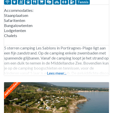
Tennis
Accommodaties:
Staanplaatsen
Safaritenten
Bungalowtenten
Lodgetenten
Chalets
5 sterren camping Les Sablons in Portiragnes-Plage ligt aan
een fijn zandstrand. Op de camping enkele zwembaden met
spannende glijbanen. Vanaf de camping loopt je het strand op
om een duik te nemen in de Middellandse Zee. Bovendien kun
je op de camping boogschieten en tennissen, voor de
kinderen vanaf 5 jaar is er de mini-club. De geluiddichte disco
Lees meer...
is
aanbevolen