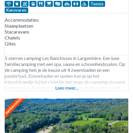
Tennis
Kanovaren
Accommodaties:
Staanplaatsen
Stacaravans
Chalets
Gîtes
5 sterren camping Les Ranchisses in Largentière. Een luxe
familiecamping met een spa, sauna en schoonheidssalon. Op
de camping heb je de keuze uit 4 zwembaden en een
peuterbad. Zonnebaden en spelen kun je op het
kiezelstrandje bij het riviertje dat langs de camping stroomt.
Camping Les Ranchisses is geopend van half april tot eind
Lees meer...
september. 237 staanplaatsen. Verhuur
aanbevolen