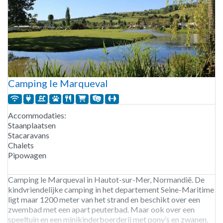
Camping le Marqueval
Accommodaties:
Staanplaatsen
Stacaravans
Chalets
Pipowagen
Camping le Marqueval in Hautot-sur-Mer, Normandië. De
kindvriendelijke camping in het departement Seine-Maritime
ligt maar 1200 meter van het strand en beschikt over een
zwembad met een apart peuterbad. Maar ook over een
speeltuin en een minikinderboerderij met pony’s en zwanen.