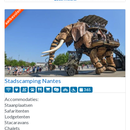
september. 136 staanplaatsen. Verhuur van staanplaatsen,
aanbevolen
Stadscamping Nantes
365
Accommodaties:
Staanplaatsen
Safaritenten
Lodgetenten
Stacaravans
Chalets