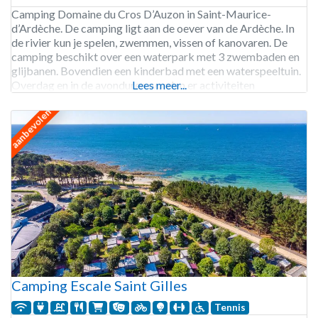
Camping Domaine du Cros D’Auzon in Saint-Maurice-
d’Ardèche. De camping ligt aan de oever van de Ardèche. In
de rivier kun je spelen, zwemmen, vissen of kanovaren. De
camping beschikt over een waterpark met 3 zwembaden en
glijbanen. Bovendien een kinderbad met een waterspeeltuin.
Overdag en in de avonduren worden er activiteiten
Lees meer...
georganiseerd voor kinderen, tieners en volwassenen.
aanbevolen
Camping Domaine
Camping Escale Saint Gilles
Tennis