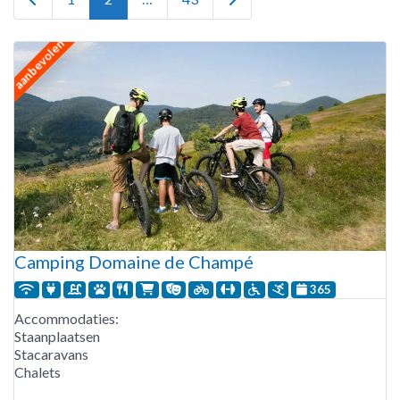
aanbevolen
Camping Domaine de Champé
365
Accommodaties:
Staanplaatsen
Stacaravans
Chalets