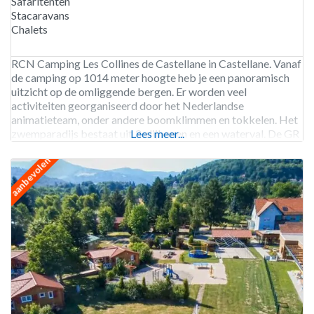
Safaritenten
Stacaravans
Chalets
RCN Camping Les Collines de Castellane in Castellane. Vanaf
de camping op 1014 meter hoogte heb je een panoramisch
uitzicht op de omliggende bergen. Er worden veel
activiteiten georganiseerd door het Nederlandse
animatieteam, onder andere boomklimmen en tokkelen. Het
zwemparadijs bestaat uit 3 glijbanen en een waterval. De GR
Lees meer...
4 wandelroute en de GR 406 wandelroute passeren de
aanbevolen
camping. Camping