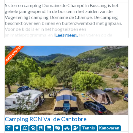
5 sterren camping Domaine de Champé in Bussang is het
gehele jaar geopend. In de bossen in het zuiden van de
Vogezen ligt camping Domaine de Champé. De camping
beschikt over een binnen en buitenzwembad met glijbaan.
Voor de kids is er in het hoogseizoen een
animatieprogramma, en kun je de geiten voeren op de
Lees meer...
kinderboerderij. Na het skiën, wandel of fietsen
aanbevolen
Camping RCN Val de Cantobre
Tennis
Kanovaren