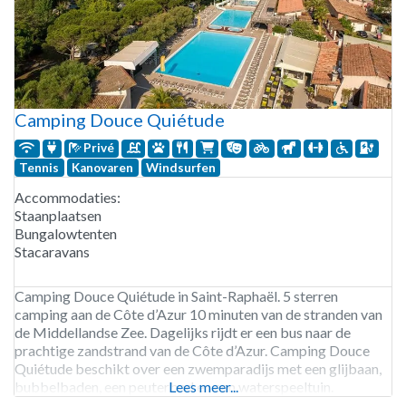
Camping Douce Quiétude
Privé
Tennis
Kanovaren
Windsurfen
Accommodaties:
Staanplaatsen
Bungalowtenten
Stacaravans
Camping Douce Quiétude in Saint-Raphaël. 5 sterren
camping aan de Côte d’Azur 10 minuten van de stranden van
de Middellandse Zee. Dagelijks rijdt er een bus naar de
prachtige zandstrand van de Côte d’Azur. Camping Douce
Quiétude beschikt over een zwemparadijs met een glijbaan,
bubbelbaden, een peuterbad en een waterspeeltuin.
Lees meer...
Bovendien is er voor kinderen en tieners het gehele seizoen