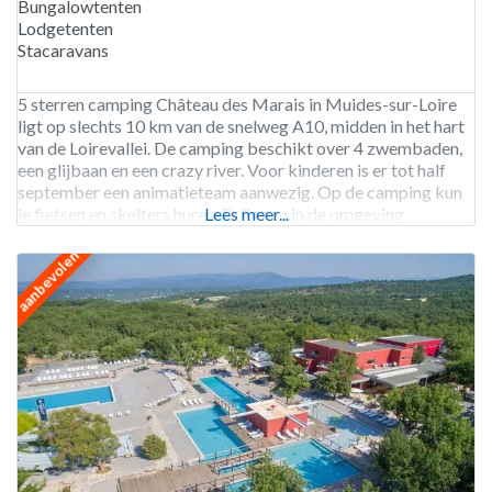
Bungalowtenten
Lodgetenten
Stacaravans
5 sterren camping Château des Marais in Muides-sur-Loire
ligt op slechts 10 km van de snelweg A10, midden in het hart
van de Loirevallei. De camping beschikt over 4 zwembaden,
een glijbaan en een crazy river. Voor kinderen is er tot half
september een animatieteam aanwezig. Op de camping kun
je fietsen en skelters huren. Er liggen in de omgeving
Lees meer...
aanbevolen