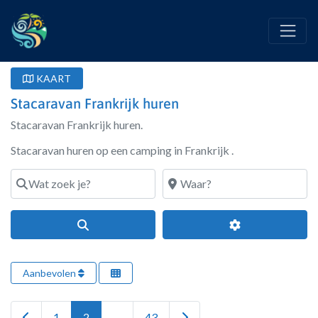
KAART
Stacaravan Frankrijk huren
Stacaravan Frankrijk huren.
Stacaravan huren op een camping in Frankrijk .
Wat zoek je?
Waar?
Search
Geavanceerde fi
Aanbevolen
Newer posts
Older posts
1
2
…
43