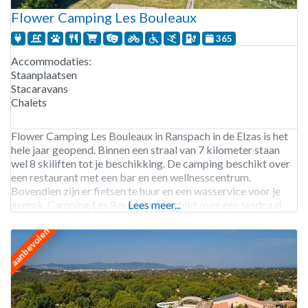
Flower Camping Les Bouleaux
365
Accommodaties:
Staanplaatsen
Stacaravans
Chalets
Flower Camping Les Bouleaux in Ranspach in de Elzas is het
hele jaar geopend. Binnen een straal van 7 kilometer staan
wel 8 skiliften tot je beschikking. De camping beschikt over
een restaurant met een bar en een wellnesscentrum.
Bovendien zijn er fietsen te huur en een wasservice voor je
gemak. Camping Les Bouleaux beschikt over een laadpaal
Lees meer...
voor elektrische
aanbevolen