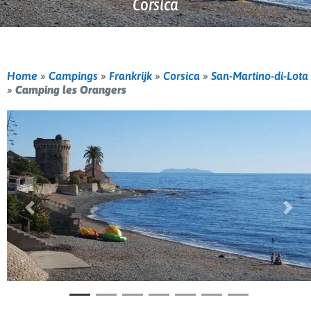
Corsica
Home
»
Campings
»
Frankrijk
»
Corsica
»
San-Martino-di-Lota
»
Camping les Orangers
Vorige
Volg