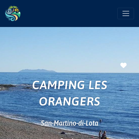
Favo
CAMPING LES
ORANGERS
San-Martino-di-Lota