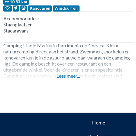
10.83 km
Kanovaren
Windsurfen
Accommodaties:
Staanplaatsen
Stacaravans
Camping U sole Marinu in Patrimonio op Corsica. Kleine
natuurcamping direct aan het strand. Zwemmen, snorkelen en
kanovaren kun je in de azuurblauwe baai waaraan de camping
ligt. De camping beschikt over een restaurant en een
uitgebreide winkel. Voor de kinderen is er een speeltuintje.
Camping U sole Marinu is geopend van begin mei tot eind
Lees meer...
september. 20 staanplaatsen.
Home