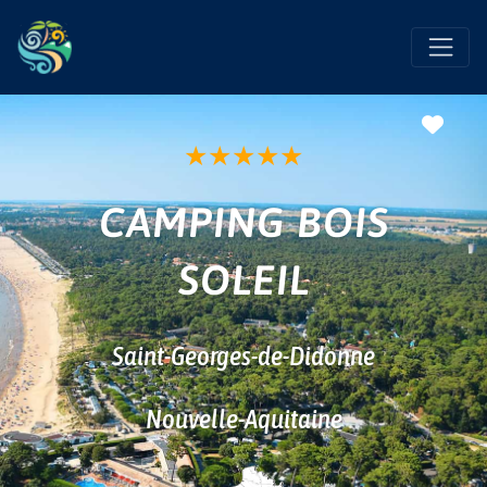
Favo
★
★
★
★
★
CAMPING BOIS
SOLEIL
Saint-Georges-de-Didonne
Nouvelle-Aquitaine