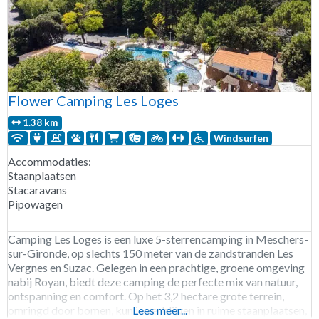
Flower Camping Les Loges
1.38 km
Windsurfen
Accommodaties:
Staanplaatsen
Stacaravans
Pipowagen
Camping Les Loges is een luxe 5-sterrencamping in Meschers-
sur-Gironde, op slechts 150 meter van de zandstranden Les
Vergnes en Suzac. Gelegen in een prachtige, groene omgeving
nabij Royan, biedt deze camping de perfecte mix van natuur,
ontspanning en comfort. Op het 3,2 hectare grote terrein,
omringd door bomen, kun je verblijven in ruime staanplaatsen,
Lees meer...