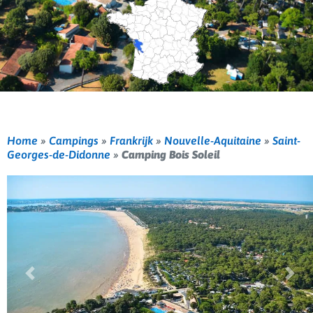
Home
»
Campings
»
Frankrijk
»
Nouvelle-Aquitaine
»
Saint-
Georges-de-Didonne
»
Camping Bois Soleil
Vorige
Volg