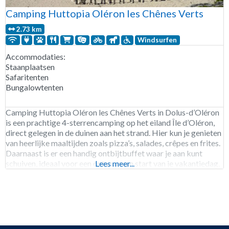
Camping Huttopia Oléron les Chênes Verts
2.73 km
Windsurfen
Accommodaties:
Staanplaatsen
Safaritenten
Bungalowtenten
Camping Huttopia Oléron les Chênes Verts in Dolus-d’Oléron
is een prachtige 4-sterrencamping op het eiland Île d’Oléron,
direct gelegen in de duinen aan het strand. Hier kun je genieten
van heerlijke maaltijden zoals pizza’s, salades, crêpes en frites.
Daarnaast is er een handig ontbijtbuffet waar je aan kunt
schuiven, ideaal voor een ontspannen start van je vakantiedag.
Lees meer...
Ook zijn er