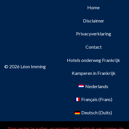
Home
Disclaimer
Privacyverklaring
Contact
Hotels onderweg Frankrijk
© 2026 Léon Imming
Kamperen in Frankrijk
Nederlands
Français
(
Frans
)
Deutsch
(
Duits
)
English
(
Engels
)
Door verder te surfen, accepteert u het gebruik van cookies die