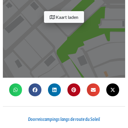
Kaart laden
Doorreiscampings langs de route du Soleil