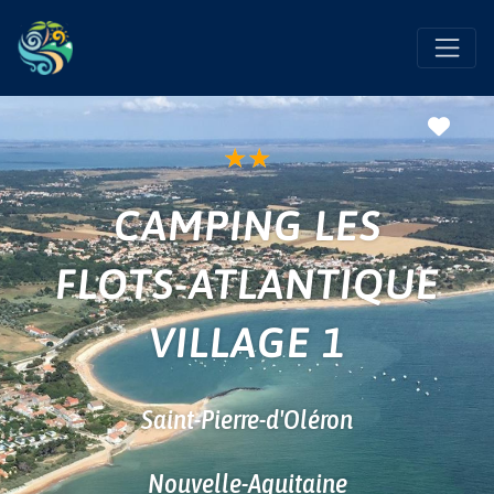
Favo
★
★
CAMPING LES
FLOTS-ATLANTIQUE
VILLAGE 1
Saint-Pierre-d'Oléron
Nouvelle-Aquitaine