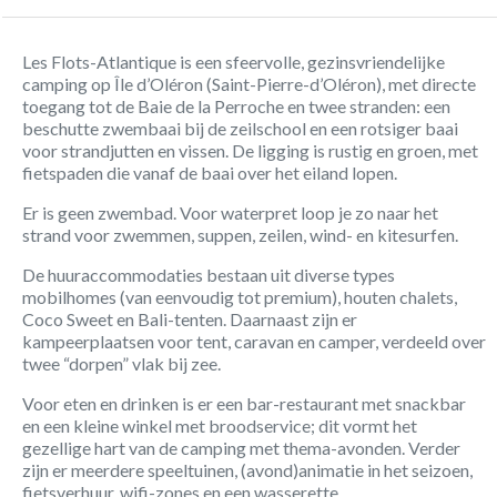
Les Flots-Atlantique is een sfeervolle, gezinsvriendelijke
camping op Île d’Oléron (Saint-Pierre-d’Oléron), met directe
toegang tot de Baie de la Perroche en twee stranden: een
beschutte zwembaai bij de zeilschool en een rotsiger baai
voor strandjutten en vissen. De ligging is rustig en groen, met
fietspaden die vanaf de baai over het eiland lopen.
Er is geen zwembad. Voor waterpret loop je zo naar het
strand voor zwemmen, suppen, zeilen, wind- en kitesurfen.
De huuraccommodaties bestaan uit diverse types
mobilhomes (van eenvoudig tot premium), houten chalets,
Coco Sweet en Bali-tenten. Daarnaast zijn er
kampeerplaatsen voor tent, caravan en camper, verdeeld over
twee “dorpen” vlak bij zee.
Voor eten en drinken is er een bar-restaurant met snackbar
en een kleine winkel met broodservice; dit vormt het
gezellige hart van de camping met thema-avonden. Verder
zijn er meerdere speeltuinen, (avond)animatie in het seizoen,
fietsverhuur, wifi-zones en een wasserette.