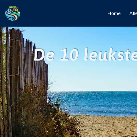
Home
All
De 10 leukst